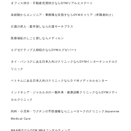
オフィス仲介・不動産売買仲介ならDYMリアルエステート
未経験からエンジニア・事務職を目指すならDYMキャリア（求職者向け）
介護の求人・案件探しなら介護サーチプラス
医療福祉のしごと探しならメディルン
エグゼクティブ人材紹介ならDYMエグゼパート
タイ・バンコクにある日本人向けクリニックならDYMインターナショナルク
リニック
ベトナムにある日本人向けクリニックならＤＹＭメディカルセンター
インドネシア・ジャカルタの一般外来・健康診断クリニックならDYMメディ
カルクリニック
内科・小児科・ワクチンの予防接種ならニューヨークのクリニックJapanese
Medical Care
M&A仲介ならDYM M&Aコンサルティング