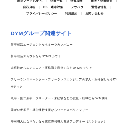
就活ノートTOPへ
企業一覧
特集記事
業界・企業研究
自己分析
ES・選考対策
ノウハウ
運営者情報
プライバシーポリシー
利用規約
お問い合わせ
DYMグループ関連サイト
新卒就活エージェントならミーツカンパニー
新卒就活スカウトならDYMスカウト
未経験からエンジニア・事務職を目指すならDYMキャリア
フリーランスマーケター・フリーランスエンジニアの求人・案件探しならDY
Mテック
既卒・第二新卒・フリーター・未経験などの就職・転職ならDYM就職
障がい者雇用・就労移行支援ならワークスバリアフリー
寿司職人になりたいなら東京寿司職人育成アカデミー（スシショク）