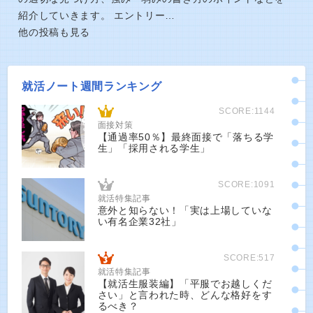
紹介していきます。 エントリー…
他の投稿も見る
就活ノート週間ランキング
SCORE:1144
面接対策
【通過率50％】最終面接で「落ちる学
生」「採用される学生」
SCORE:1091
就活特集記事
意外と知らない！「実は上場していな
い有名企業32社」
SCORE:517
就活特集記事
【就活生服装編】「平服でお越しくだ
さい」と言われた時、どんな格好をす
るべき？