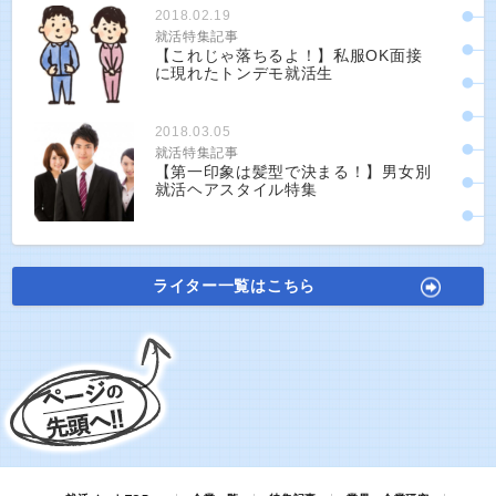
2018.02.19
就活特集記事
【これじゃ落ちるよ！】私服OK面接
に現れたトンデモ就活生
2018.03.05
就活特集記事
【第一印象は髪型で決まる！】男女別
就活ヘアスタイル特集
ライター一覧はこちら