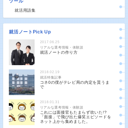
ツール
就活用語集
就活ノートPick Up
2017.06.25
リアルな選考情報・体験談
就活ノートの作り方
2018.02.19
就活特集記事
コネ0の僕がテレビ局の内定を貰うま
で
2018.01.31
リアルな選考情報・体験談
これには面接官もたまらず吹いた!?
「面接」で飛び出た爆笑エピソードを
ネット上から集めました。