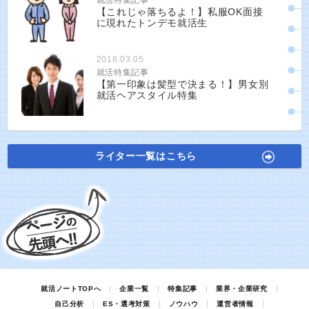
就活特集記事
【これじゃ落ちるよ！】私服OK面接
に現れたトンデモ就活生
2018.03.05
就活特集記事
【第一印象は髪型で決まる！】男女別
就活ヘアスタイル特集
ライター一覧はこちら
就活ノートTOPへ
企業一覧
特集記事
業界・企業研究
自己分析
ES・選考対策
ノウハウ
運営者情報