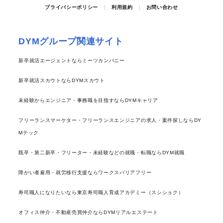
プライバシーポリシー
利用規約
お問い合わせ
DYMグループ関連サイト
新卒就活エージェントならミーツカンパニー
新卒就活スカウトならDYMスカウト
未経験からエンジニア・事務職を目指すならDYMキャリア
フリーランスマーケター・フリーランスエンジニアの求人・案件探しならDY
Mテック
既卒・第二新卒・フリーター・未経験などの就職・転職ならDYM就職
障がい者雇用・就労移行支援ならワークスバリアフリー
寿司職人になりたいなら東京寿司職人育成アカデミー（スシショク）
オフィス仲介・不動産売買仲介ならDYMリアルエステート