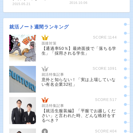
2016.10.06
2015.05.21
就活ノート週間ランキング
SCORE:1144
面接対策
【通過率50％】最終面接で「落ちる学
生」「採用される学生」
SCORE:1091
就活特集記事
意外と知らない！「実は上場していな
い有名企業32社」
SCORE:517
就活特集記事
【就活生服装編】「平服でお越しくだ
さい」と言われた時、どんな格好をす
るべき？
SCORE:404