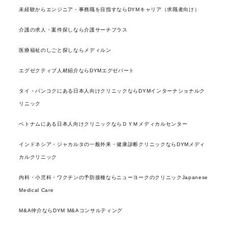
未経験からエンジニア・事務職を目指すならDYMキャリア（求職者向け）
介護の求人・案件探しなら介護サーチプラス
医療福祉のしごと探しならメディルン
エグゼクティブ人材紹介ならDYMエグゼパート
タイ・バンコクにある日本人向けクリニックならDYMインターナショナルク
リニック
ベトナムにある日本人向けクリニックならＤＹＭメディカルセンター
インドネシア・ジャカルタの一般外来・健康診断クリニックならDYMメディ
カルクリニック
内科・小児科・ワクチンの予防接種ならニューヨークのクリニックJapanese
Medical Care
M&A仲介ならDYM M&Aコンサルティング