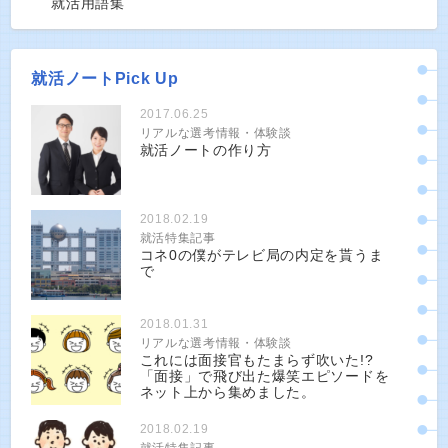
就活用語集
就活ノートPick Up
2017.06.25
リアルな選考情報・体験談
就活ノートの作り方
2018.02.19
就活特集記事
コネ0の僕がテレビ局の内定を貰うま
で
2018.01.31
リアルな選考情報・体験談
これには面接官もたまらず吹いた!?
「面接」で飛び出た爆笑エピソードを
ネット上から集めました。
2018.02.19