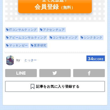
全て見放題！
会員登録
（無料）
ITコンサルティング
アクセンチュア
アビームコンサルティング
コンサルティング
シンクタンク
マッキンゼー
業界研究
34
SCORE
by
とっきー
E
TWEET
SHARE
記事をお気に入り登録する