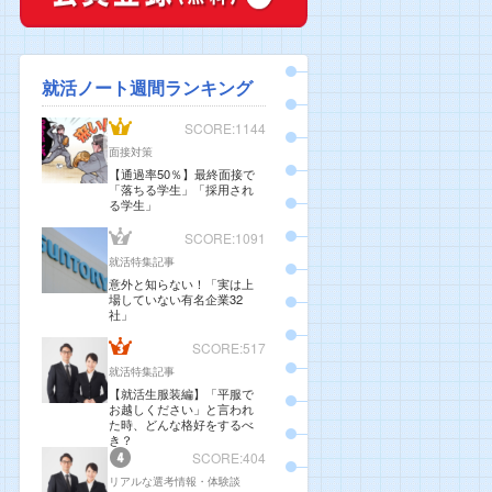
就活ノート週間ランキング
SCORE:1144
面接対策
【通過率50％】最終面接で
「落ちる学生」「採用され
る学生」
SCORE:1091
就活特集記事
意外と知らない！「実は上
場していない有名企業32
社」
SCORE:517
就活特集記事
【就活生服装編】「平服で
お越しください」と言われ
た時、どんな格好をするべ
き？
SCORE:404
リアルな選考情報・体験談