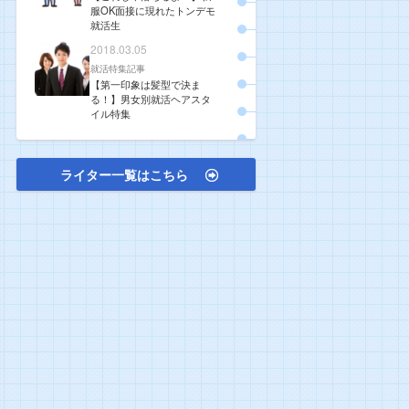
服OK面接に現れたトンデモ
就活生
2018.03.05
就活特集記事
【第一印象は髪型で決ま
る！】男女別就活ヘアスタ
イル特集
ライター一覧はこちら