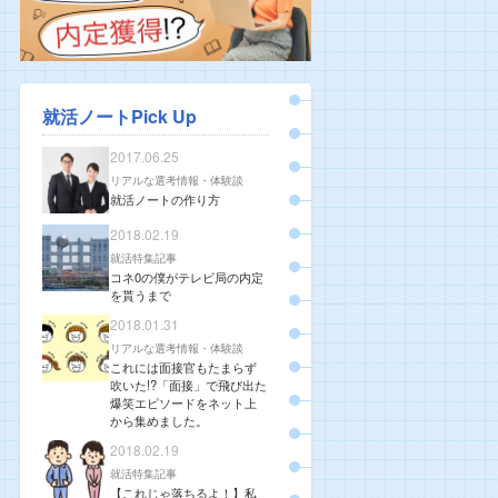
就活ノートPick Up
2017.06.25
リアルな選考情報・体験談
就活ノートの作り方
2018.02.19
就活特集記事
コネ0の僕がテレビ局の内定
を貰うまで
2018.01.31
リアルな選考情報・体験談
これには面接官もたまらず
吹いた!?「面接」で飛び出た
爆笑エピソードをネット上
から集めました。
2018.02.19
就活特集記事
【これじゃ落ちるよ！】私