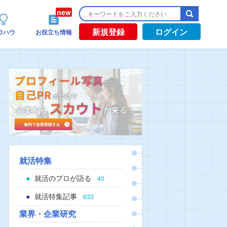
新規登録
ログイン
ウハウ
お役立ち情報
就活特集
就活のプロが語る
40
就活特集記事
633
業界・企業研究