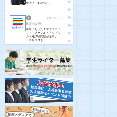
就活ノートの作り方
SCORE:387
就活特集記事
実際にあった！マイクロソ
フト・グーグル・アップル
の入社試験問題が面白い
【回答例付き】