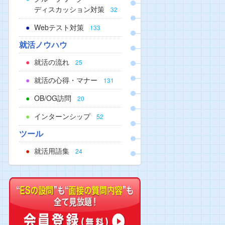
ディスカッション対策
32
Webテスト対策
133
就活ノウハウ
就活の流れ
25
就活の心得・マナー
131
OB/OG訪問
20
インターンシップ
52
ツール
就活用語集
24