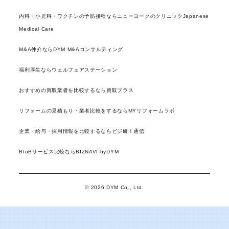
内科・小児科・ワクチンの予防接種ならニューヨークのクリニックJapanese
Medical Care
M&A仲介ならDYM M&Aコンサルティング
福利厚生ならウェルフェアステーション
おすすめの買取業者を比較するなら買取プラス
リフォームの見積もり・業者比較をするならMYリフォームラボ
企業・給与・採用情報を比較するならビジ研！通信
BtoBサービス比較ならBIZNAVI byDYM
© 2026 DYM Co., Ltd.