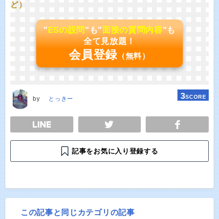
ど）
"
ESの設問
"も"
面接の質問内容
"も
全て見放題！
会員登録
（無料）
3
SCORE
by
とっきー
E
TWEET
SHARE
記事をお気に入り登録する
この記事と同じカテゴリの記事