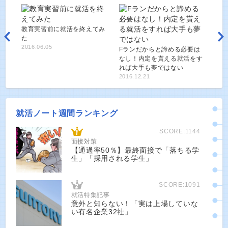
教育実習前に就活を終えてみ
た
2016.06.05
Fランだからと諦める必要は
なし！内定を貰える就活をす
れば大手も夢ではない
2016.12.21
就活ノート週間ランキング
SCORE:1144
面接対策
【通過率50％】最終面接で「落ちる学
生」「採用される学生」
SCORE:1091
就活特集記事
意外と知らない！「実は上場していな
い有名企業32社」