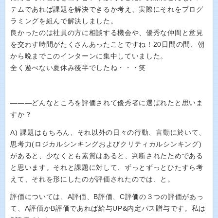
テムであれば課題を解決できるか考え、実際にそれをプログ
ラミングを組んで解決しました。
良かったのは社員の方に相談する機会や、優秀な仲間と意見
を交わす時間がたくさんあったことですね！20日間の間、朝
から晩までこのインターンに集中していました。
全く遊べない夏休み後半でしたね・・・笑
―――どんなところを評価されて優秀者に選ばれたと思いま
すか？
A) 課題はもちろん、それ以外の日々の行動、言動に於いて、
思考力(ロジカルシンキングおよびクリティカルシンキング)
があると、少なくとも素質はあると、判断されたためである
と思います。それと課題に対して、ずっとずっとひたすら考
えて、それを形にしたのが評価されたのでは、と。
評価については、A評価、B評価、C評価の３つの評価があっ
て、A評価かB評価であれば給与UP&内定パス贈与です。私は