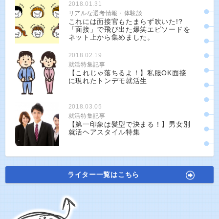
2018.01.31
リアルな選考情報・体験談
これには面接官もたまらず吹いた!?
「面接」で飛び出た爆笑エピソードを
ネット上から集めました。
2018.02.19
就活特集記事
【これじゃ落ちるよ！】私服OK面接
に現れたトンデモ就活生
2018.03.05
就活特集記事
【第一印象は髪型で決まる！】男女別
就活ヘアスタイル特集
ライター一覧はこちら