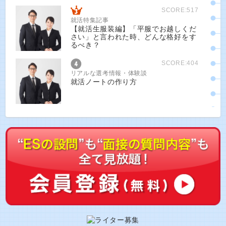
SCORE:517
就活特集記事
【就活生服装編】「平服でお越しくだ
さい」と言われた時、どんな格好をす
るべき？
SCORE:404
リアルな選考情報・体験談
就活ノートの作り方