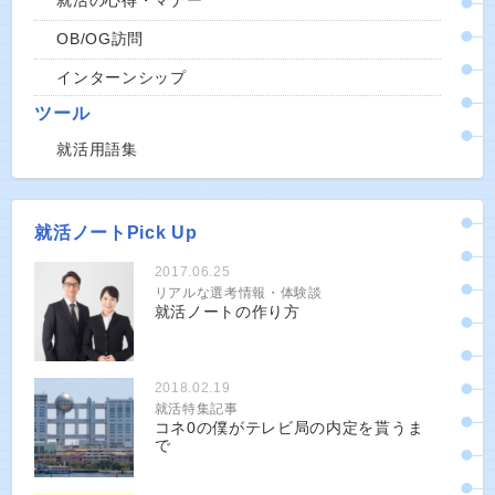
就活の心得・マナー
OB/OG訪問
インターンシップ
ツール
就活用語集
就活ノートPick Up
2017.06.25
リアルな選考情報・体験談
就活ノートの作り方
2018.02.19
就活特集記事
コネ0の僕がテレビ局の内定を貰うま
で