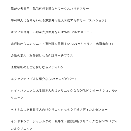
障がい者雇用・就労移行支援ならワークスバリアフリー
寿司職人になりたいなら東京寿司職人育成アカデミー（スシショク）
オフィス仲介・不動産売買仲介ならDYMリアルエステート
未経験からエンジニア・事務職を目指すならDYMキャリア（求職者向け）
介護の求人・案件探しなら介護サーチプラス
医療福祉のしごと探しならメディルン
エグゼクティブ人材紹介ならDYMエグゼパート
タイ・バンコクにある日本人向けクリニックならDYMインターナショナルク
リニック
ベトナムにある日本人向けクリニックならＤＹＭメディカルセンター
インドネシア・ジャカルタの一般外来・健康診断クリニックならDYMメディ
カルクリニック