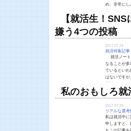
め、非常にし
生はないなと
【就活生！SN
す。目立てば
嫌う4つの投稿
2017.07.29
就活特集記事
就活ノート
なることが多
ているといわ
はないですが
材料にしてい
私のおもしろ就
でしょうか？
2017.07.29
リアルな選考
私は就活中に
申しますと、
もこの記事を