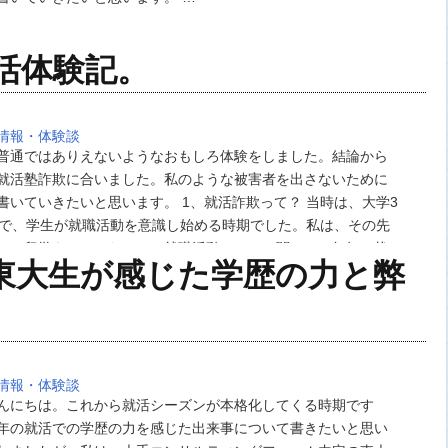
活体験記。
情報・体験談
普通ではありえないようなおもしろ体験をしました。結論から
就活塾詐欺に合いました。私のような被害者を出さないために
書いていきたいと思います。 1、就活詐欺って？ 当時は、大学3
頃で、学生が就職活動を意識し始める時期でした。私は、その先
カに留学をしていたので、就職活動のことに関しては無知の状
東大生が感じた学歴の力と弊
活動に関する情報を得るためにセミナーに…
情報・体験談
んにちは。これから就活シーズンが本格化してくる時期です
年の就活での学歴の力を感じた出来事について書きたいと思い