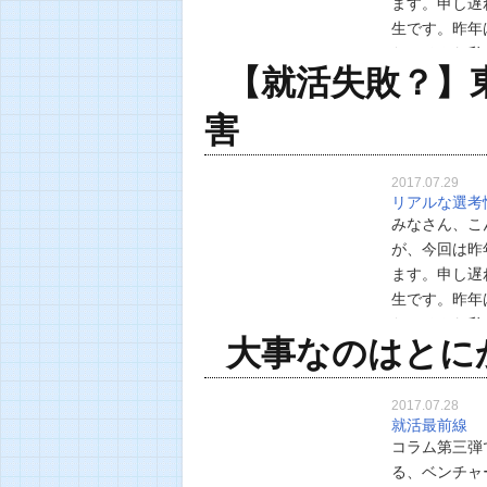
ます。申し遅
生です。昨年
た。そんな私
【就活失敗？】
て起こった弊
害
2017.07.29
リアルな選考
みなさん、こ
が、今回は昨
ます。申し遅
生です。昨年
た。そんな私
大事なのはとに
て起こった弊
2017.07.28
就活最前線
コラム第三弾
る、ベンチャ