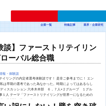
新規登録
企業一覧
特集記事
業界・企業研究
験談】ファーストリテイリン
グローバル総合職
情報・体験談
テイリングの内定者選考体験談です！ 是非ご参考までに！ エン
 私は早期の選考であった為なかった。時期によってはあるらし
プディスカッション 六本木本部 ６，７人×２グループ １グル
事１人 テーマ「ファーストリテイリングが世界一になるための
配分→資料読み込み５分、ディスカッション２０分、プレゼン１
ーストリテイリ…