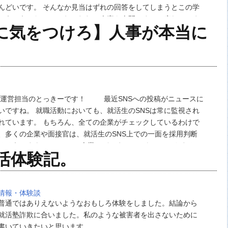
んどいです。 そんなか見当はずれの回答をしてしまうとこの学
いうふうになってしまいます。 人事も人間ですので疲れていま
Sに気をつけろ】人事が本当に
ある程度のとこ…
運営担当のとっきーです！ 最近SNSへの投稿がニュースに
いですね。 就職活動においても、就活生のSNSは常に監視され
れています。 もちろん、全ての企業がチェックしているわけで
、多くの企業や面接官は、就活生のSNS上での一面を採用判断
るそうですよ！ では、企業はどこまでSNSをチェックするの
活体験記。
？ この記事では、人事担当…
情報・体験談
普通ではありえないようなおもしろ体験をしました。結論から
就活塾詐欺に合いました。私のような被害者を出さないために
書いていきたいと思います。 …