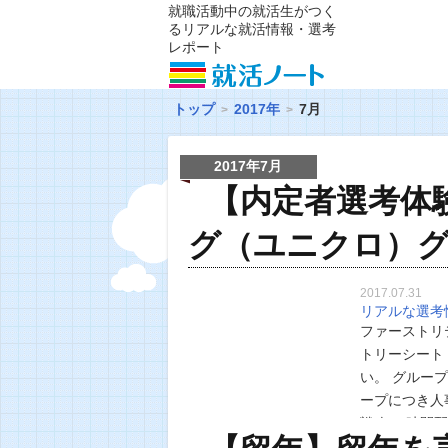
就職活動中の就活生がつく
るリアルな就活情報・選考
レポート
トップ
2017年
7月
2017年7月
【内定者選考体
グ（ユニクロ）
2017.07.31
リアルな選考
ファーストリ
トリーシート
い。 グルー
ープにつき人
戦略」 時間
分 まずファ