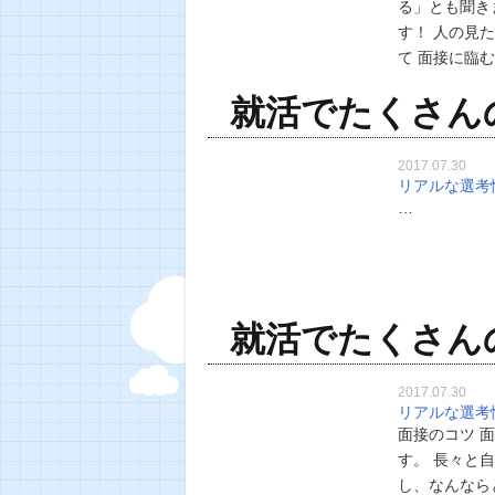
る」とも聞き
す！ 人の見
て 面接に臨
ツ」について
就活でたくさん
う。）と思っ
2017.07.30
リアルな選考
…
就活でたくさん
2017.07.30
リアルな選考
面接のコツ 
す。 長々と
し、なんなら