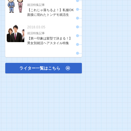
就活特集記事
【これじゃ落ちるよ！】私服OK
面接に現れたトンデモ就活生
2018.03.05
就活特集記事
【第一印象は髪型で決まる！】
男女別就活ヘアスタイル特集
ライター一覧はこちら