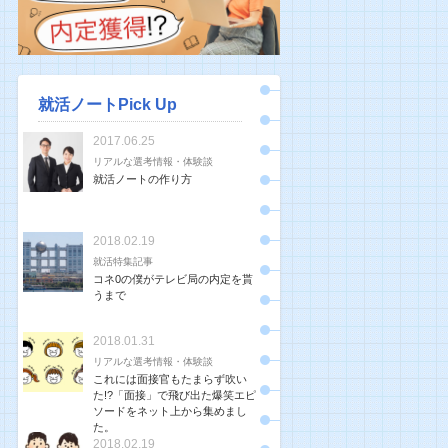
就活ノートPick Up
2017.06.25
リアルな選考情報・体験談
就活ノートの作り方
2018.02.19
就活特集記事
コネ0の僕がテレビ局の内定を貰
うまで
2018.01.31
リアルな選考情報・体験談
これには面接官もたまらず吹い
た!?「面接」で飛び出た爆笑エピ
ソードをネット上から集めまし
た。
2018.02.19