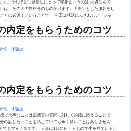
ます。それほどに就活生にとって印象というのは 大切なんで
た目は、その人の性格そのものが出ます。キチンとした服装をし
むことは必須！ということで、 今回は就活にふさわしい「シャ
ご紹介したいと思います。 （そんなところまで見てないだろ
の内定をもらうためのコツ
ているのは就活生だけです。 社会人にとって…
情報・体験談
の内定をもらうためのコツ
情報・体験談
面接で大事なことは面接官の質問に対して的確に応えることで
自分の話したいことを話していても全く良いことはありません
とてもマイナスです。 人事は1日に何十人もの学生を見ているた