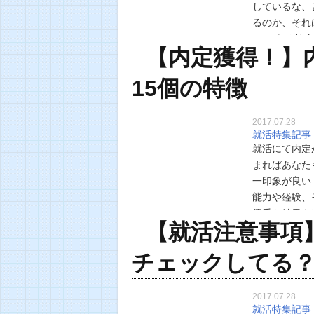
しているな、
るのか、それ
か。 ある特
【内定獲得！】
や漠然とした
15個の特徴
2017.07.28
就活特集記事
就活にて内定
まればあなた
一印象が良い
能力や経験、
優秀な結果を
【就活注意事項
この社会に行
チェックしてる
2017.07.28
就活特集記事