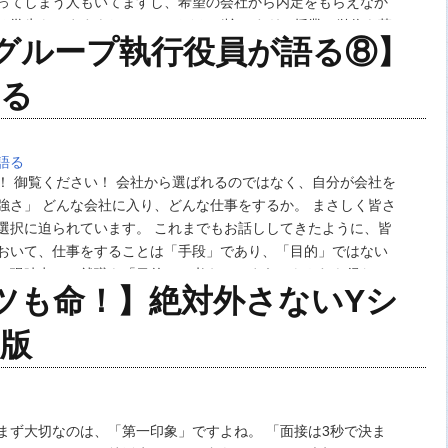
ってしまう人もいてますし、希望の会社から内定をもらえなか
る学生もいますよね。 アルバイトが忙しすぎて授業の単位を落
グループ執行役員が語る⑧】
活やサークルなどに時間をつぎ…
める
語る
！ 御覧ください！ 会社から選ばれるのではなく、自分が会社を
強さ」 どんな会社に入り、どんな仕事をするか。 まさしく皆さ
選択に迫られています。 これまでもお話ししてきたように、皆
おいて、仕事をすることは「手段」であり、「目的」ではない
、現時点で、就職を「目的」と考えてしまうのもやむを得ない
ツも命！】絶対外さないYシ
思います。 この会…
版
まず大切なのは、「第一印象」ですよね。 「面接は3秒で決ま