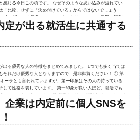
と感じる今日この頃です。 なぜそのような思い込みが溢れてい
は「比較」せずに「決め付けている」からではないでしょう
定の人の話だけを鵜呑みにしてしまったり、あるいは世間の評判
内定が出る就活生に共通する
イメージに縛られてしまったり･…
が出る優秀な人の特徴をまとめてみました。 1つでも多く当ては
もそれだけ優秀な人となりますので、是非御覧ください！ ① 第
 オーラとも言われていますが、第一印象はその人の持っている
そして性格を表しています。 第一印象が良い人ほど、就活でも
残している人が多いです。 ② 行動力がある 行動力がある人はど
】企業は内定前に個人SNSを
っても必要…
？！