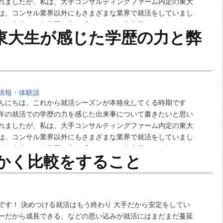
れましたが、私は、大手コンサルティングファーム内定の東大
は、コンサル業界以外にもさまざまな業界で就活をしていまし
が、東大という学歴の力を感じた３つの出来事と、それによっ
東大生が感じた学歴の力と弊
害について書きたいと思います。就活の合間の息抜きに…
情報・体験談
んにちは。これから就活シーズンが本格化してくる時期です
年の就活での学歴の力を感じた出来事について書きたいと思い
れましたが、私は、大手コンサルティングファーム内定の東大
は、コンサル業界以外にもさまざまな業界で就活をしていまし
が、東大という学歴の力を感じた３つの出来事と、それによっ
かく比較をすること
害について書きたいと思います。就活の合間の息抜きに…
です！ 決めつける就活はもう終わり 大手だから安定をしてい
ーだから成長できる、などの思い込みが就活にはまだまだ蔓延