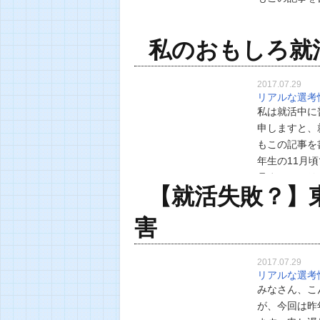
私のおもしろ就
2017.07.29
リアルな選考
私は就活中に
申しますと、
もこの記事を
年生の11月
月までアメリ
【就活失敗？】
態。何か就職
害
2017.07.29
リアルな選考
みなさん、こ
が、今回は昨