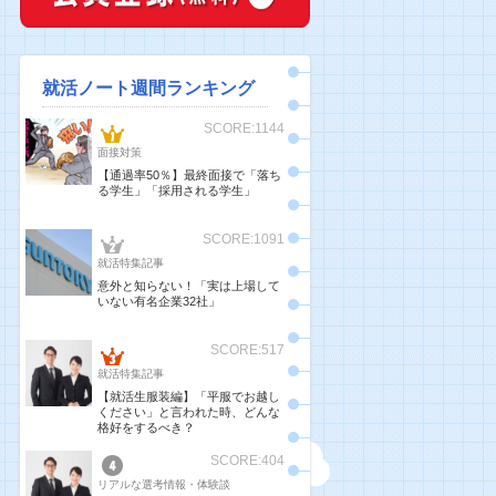
就活ノート週間ランキング
SCORE:1144
面接対策
【通過率50％】最終面接で「落ち
る学生」「採用される学生」
SCORE:1091
就活特集記事
意外と知らない！「実は上場して
いない有名企業32社」
SCORE:517
就活特集記事
【就活生服装編】「平服でお越し
ください」と言われた時、どんな
格好をするべき？
SCORE:404
リアルな選考情報・体験談