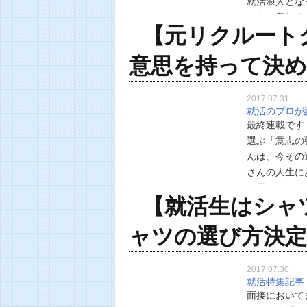
就活浪人とな
ったと留年す
【元リクルート
としたり、部
意思を持って決
2017.07.31
就活のプロが
最終連載です
選ぶ「意志の
んは、今その
さんの人生に
と思いますが
【就活生はシャ
一面もあると
ャツの選び方決定
2017.07.30
就活特集記事
面接において