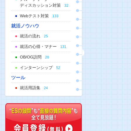
ディスカッション対策
32
Webテスト対策
133
就活ノウハウ
就活の流れ
25
就活の心得・マナー
131
OB/OG訪問
20
インターンシップ
52
ツール
就活用語集
24