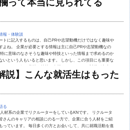
技欄って本当に見られてる
情報・体験談
ートに記入するものは、自己PRや志望動機だけではなく趣味や
すよね。 企業が必要とする情報は主に自己PRや志望動機なの
て特に意味のなさそうな趣味や特技といった情報まで求めるのか
ないという人もいると思います。 しかし、この項目にも重要な
ているのです。 趣味や特技は人柄やストレスへの対処が出来る
解説】こんな就活生はもった
 自己PRや志望動機はある程度マニュ…
語る
 人材系の企業でリクルーターをしているKNです。 リクルータ
皆さんのキャリアの相談にのる一方で、企業に合う人材をご紹
もっています。 毎日多くの方とお会いして、共に就職活動を進