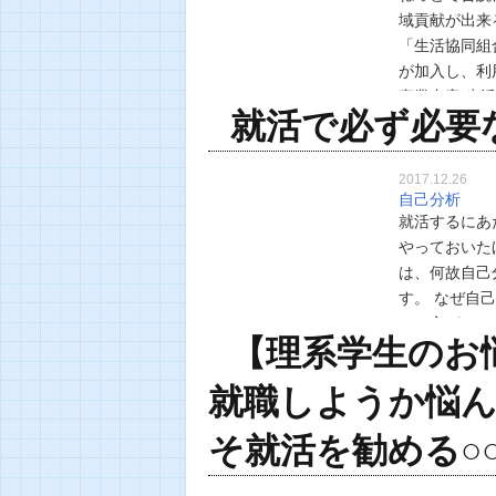
域貢献が出来
「生活協同組
が加入し、利用して
事業内容 生
就活で必ず必要
す。 …
2017.12.26
自己分析
就活するにあ
やっておいた
は、何故自己
す。 なぜ自
いた方がいい
【理系学生のお
由】 ・企業
就職しようか悩
そ就活を勧める○