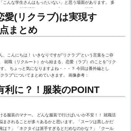
「こんな学生さんはもったいない」と思う場面があります。 多
しかしない就職活動ですから、「もったいない就活」にしたく
恋愛(リクラブ)は実現す
ね。 今回は就活生の皆さんのもったいない…
点まとめ
ん、こんにちは！ いきなりですが”リクラブ”という言葉をご存
。 就職（リクルート）から始まる、恋愛（ラブ）のことを”リク
ます。 ちょっと気になりますよね・・・？ 今回は番外編とし
リクラブ”についてまとめていきます。 画像参考：
shino.hatenablog.com/entry/2015/05/02/…
利に？！服装のPOINT
ける服装のマナー。 どんな服装で行けばいいか不安！！ 就職活
悩まされることが多々あるかと思います。「スーツは黒しかだ
靴は？」「ネクタイは派手すぎるとだめなのかな？」「クール