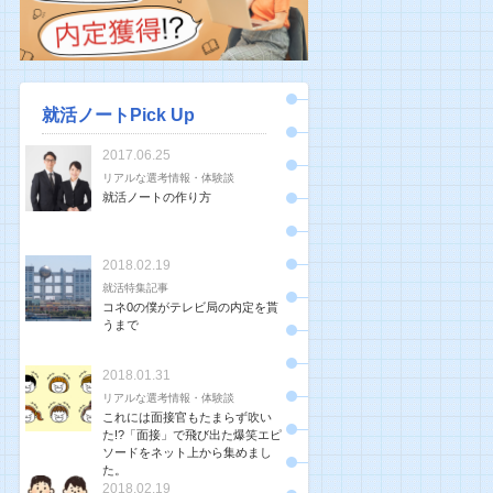
就活ノートPick Up
2017.06.25
リアルな選考情報・体験談
就活ノートの作り方
2018.02.19
就活特集記事
コネ0の僕がテレビ局の内定を貰
うまで
2018.01.31
リアルな選考情報・体験談
これには面接官もたまらず吹い
た!?「面接」で飛び出た爆笑エピ
ソードをネット上から集めまし
た。
2018.02.19