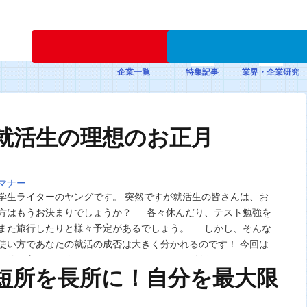
新規登録
企業一覧
特集記事
業界・企業研究
就活生の理想のお正月
マナー
学生ライターのヤングです。 突然ですが就活生の皆さんは、お
方はもうお決まりでしょうか？ 各々休んだり、テスト勉強を
また旅行したりと様々予定があるでしょう。 しかし、そんな
使い方であなたの就活の成否は大きく分かれるのです！ 今回は
の使い方をご紹介します！ えっ!?お正月にも就活しないといけ
短所を長所に！自分を最大限
はい。しないといけないで…