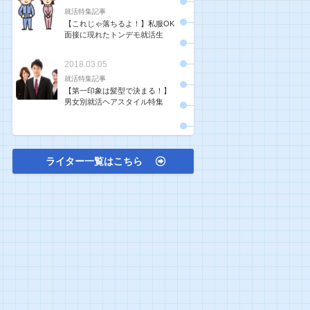
就活特集記事
【これじゃ落ちるよ！】私服OK
面接に現れたトンデモ就活生
2018.03.05
就活特集記事
【第一印象は髪型で決まる！】
男女別就活ヘアスタイル特集
ライター一覧はこちら