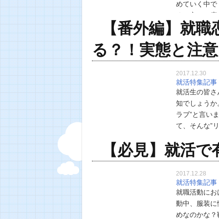
めていく中で
くの方は一度
【番外編】就職
はないですよ
る？！実態と注意
2017.12.30
就活特集記事
就活生の皆さ
知でしょうか
ラブ”と言い
て、そんな”
http://somei4
【必見】就活で有
2017.12.28
就活特集記事
就職活動にお
動中、服装に
めなのかな？