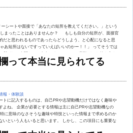
シートや面接で「あなたの短所を教えてください。」という
てしまったことはありませんか？ もしも自分の短所が、面接官
的だと思われるものであったらどうしよう、と心配になると思
じゃあ短所はないですっていえばいいのかー！！」 ってそうでは
短所がない人間なんて存在しません。 では実際どんな答え方を
技欄って本当に見られてる
のでしょうか？ 今回はなぜ「…
情報・体験談
ートに記入するものは、自己PRや志望動機だけではなく趣味や
すよね。 企業が必要とする情報は主に自己PRや志望動機なの
て特に意味のなさそうな趣味や特技といった情報まで求めるのか
ないという人もいると思います。 しかし、この項目にも重要な
ているのです。 …