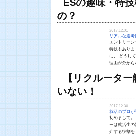
ESの趣味・特
の？
2017.12.31
リアルな選考
エントリーシ
特技もありま
に、 どうし
理由が分から
意味が隠され
【リクルーター
かを見ている
いない！
2017.12.30
就活のプロが
初めまして。
ーは就活生の
介する役割を