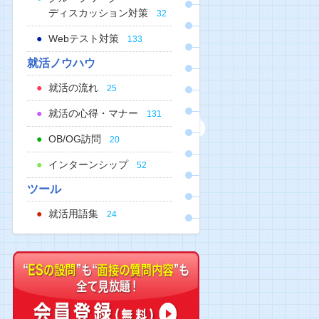
ディスカッション対策
32
Webテスト対策
133
就活ノウハウ
就活の流れ
25
就活の心得・マナー
131
OB/OG訪問
20
インターンシップ
52
ツール
就活用語集
24