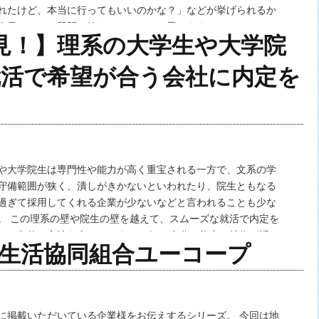
れたけど、本当に行ってもいいのかな？」などが挙げられるか
今日はそんな質問に答えていきたいと思います。 そもそもなぜ
見！】理系の大学生や大学院
けなければならないか。人間が情報を得る…
活で希望が合う会社に内定を
や大学院生は専門性や能力が高く重宝される一方で、文系の学
守備範囲が狭く、潰しがきかないといわれたり、院生ともなる
過ぎて採用してくれる企業が少ないなどと言われることも少な
。 この理系の壁や院生の壁を越えて、スムーズな就活で内定を
めの条件や方法を身につけましょう。 自分の能力や技術が活か
 生活協同組合ユーコープ
す ベストなアプローチ法は、自分の能力や技…
に掲載いただいている企業様をお伝えするシリーズ。 今回は地