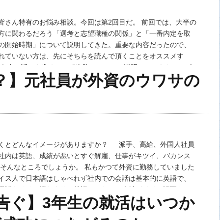
皆さん特有のお悩み相談。今回は第2回目だ。 前回では、大半の
方に関わるだろう「選考と志望職種の関係」と「一番内定を取
の開始時期」について説明してきた。重要な内容だったので、
れていない方は、先にそちらを読んで頂くことをオススメす
もう少し話しを進めて、「進路」について説明していきたい。 今
？】元社員が外資のウワサの
ても重要な内容だ。 理系のみなさんならば一…
くとどんなイメージがありますか？ 派手、高給、外国人社員
社内は英語、成績が悪いとすぐ解雇、仕事がキツイ、バカンス
 そんなところでしょうか。 私もかつて外資に勤務していました
イス人で日本語はしゃべれず社内での会話は基本的に英語で、
電話もドイツ語なまりの英語でした。（本社がドイツ語圏なの
へ告ぐ】3年生の就活はいつか
の日本人若手社員（20代前半、多分高卒）…