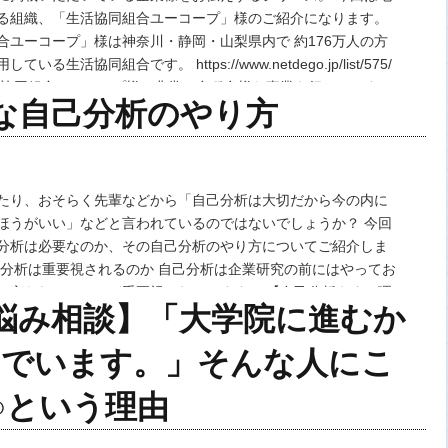
る組織、「生活協同組合ユーコープ」様のご紹介になります。
合ユーコープ」様は神奈川・静岡・山梨県内で 約176万人の方
いる生活協同組合です。 https://www.netdego.jp/list/575/
活協同組合ユーコープ様は非常に多種多様な事業を行っていま
な自己分析のやり方
たり、おそらく先輩などから「自己分析は大切だから今の内に
ほうがいい」などと言われているのではないでしょうか？ 今回
分析は必要なのか、その自己分析のやり方についてご紹介しま
己分析は重要視されるのか 自己分析は企業研究の前にはやってお
と言われているほど重要視されています。 【自己分析をする理
悩み相談】「大学院に進むか
への志望理由が明確になる。 …
んでいます。」そんな人にこ
○という理由