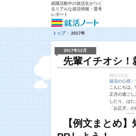
就職活動中の就活生がつく
るリアルな就活情報・選考
レポート
トップ
2017年
2017年12月
先輩イチオシ！
2017.12.31
就活の心得・
こんにちは、
正月の過ごし
したり、はた
「お正月」の
そんなお正月
【例文まとめ】
ないの!? 