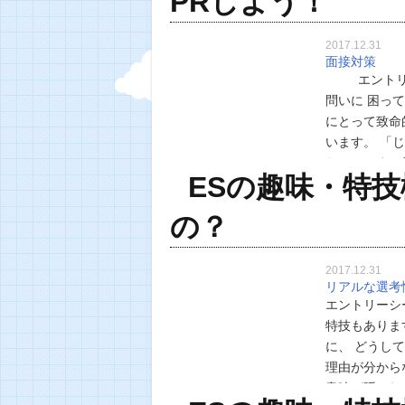
PRしよう！
2017.12.31
面接対策
エントリー
問いに 困っ
にとって致命
います。 「
ないんです。
ESの趣味・特
するのがいい
の？
2017.12.31
リアルな選考
エントリーシ
特技もありま
に、 どうし
理由が分から
意味が隠され