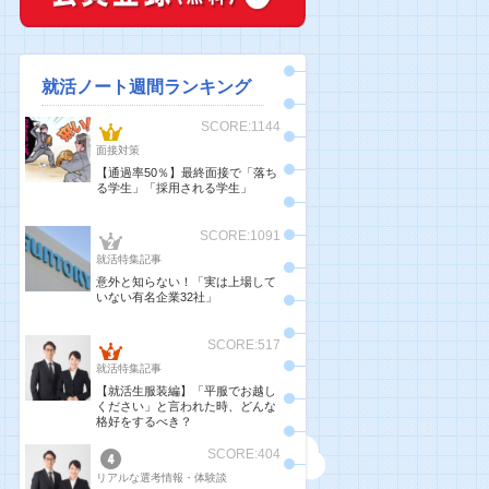
就活ノート週間ランキング
SCORE:1144
面接対策
【通過率50％】最終面接で「落ち
る学生」「採用される学生」
SCORE:1091
就活特集記事
意外と知らない！「実は上場して
いない有名企業32社」
SCORE:517
就活特集記事
【就活生服装編】「平服でお越し
ください」と言われた時、どんな
格好をするべき？
SCORE:404
リアルな選考情報・体験談