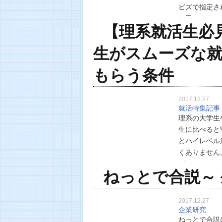
ビズで指定さ
と思います。
【理系就活生必
服装に気をつ
生がスムーズな就
もらう条件
2017.12.27
就活特集記事
理系の大学生
生に比べると
とハイレベル
くありません
ゲットするた
ねっとで合説～
せる企業を探
2017.12.27
企業研究
ねっとで合説