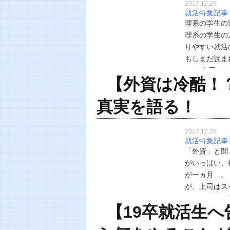
2017.12.26
就活特集記事
理系の学生の
理系の学生の
りやすい就活
もしまだ読ま
る。 今回は
【外資は冷酷！
回の内容もと
真実を語る！
2017.12.26
就活特集記事
「外資」と聞
がいっぱい、
が一ヵ月…。
が、上司はス
かかってくる
【19卒就活生
で） 技術系