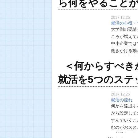
ら何をやること
2017.12.25
就活の心得・
大学側の要請
ころが増えて
中小企業では
働きかける動
いつから何を
＜何からすべき
もなると、そ
就活を5つのステ
2017.12.25
就活の流れ
何かを達成す
から設定して
すんでいくこ
むのがおスス
ろ就活をしな