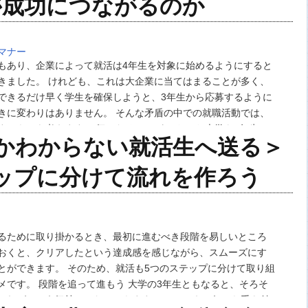
が成功につながるのか
マナー
もあり、企業によって就活は4年生を対象に始めるようにすると
きました。 けれども、これは大企業に当てはまることが多く、
できるだけ早く学生を確保しようと、3年生から応募するように
きに変わりはありません。 そんな矛盾の中での就職活動では、
すべきかを考えます。 気になることがいろいろ 大学も3年生と
かわからない就活生へ送る＞
ろそろ就活に入らなければならないの…
ップに分けて流れを作ろう
るために取り掛かるとき、最初に進むべき段階を易しいところ
おくと、クリアしたという達成感を感じながら、スムーズにす
とができます。 そのため、就活も5つのステップに分けて取り組
メです。 段階を追って進もう 大学の3年生ともなると、そろそ
ければという気持ちになってきます。 とはいえ、何から手を付