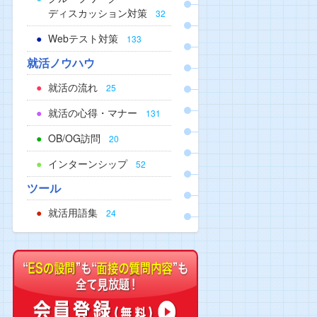
ディスカッション対策
32
Webテスト対策
133
就活ノウハウ
就活の流れ
25
就活の心得・マナー
131
OB/OG訪問
20
インターンシップ
52
ツール
就活用語集
24