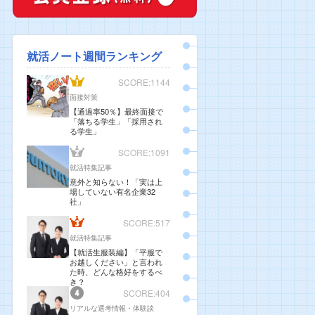
就活ノート週間ランキング
SCORE:1144
面接対策
【通過率50％】最終面接で
「落ちる学生」「採用され
る学生」
SCORE:1091
就活特集記事
意外と知らない！「実は上
場していない有名企業32
社」
SCORE:517
就活特集記事
【就活生服装編】「平服で
お越しください」と言われ
た時、どんな格好をするべ
き？
SCORE:404
リアルな選考情報・体験談