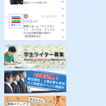
就活ノートの作り方
SCORE:387
就活特集記事
実際にあった！マイクロソ
フト・グーグル・アップル
の入社試験問題が面白い
【回答例付き】