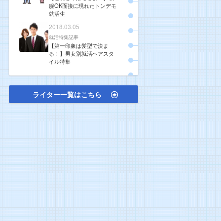
服OK面接に現れたトンデモ
就活生
2018.03.05
就活特集記事
【第一印象は髪型で決ま
る！】男女別就活ヘアスタ
イル特集
ライター一覧はこちら