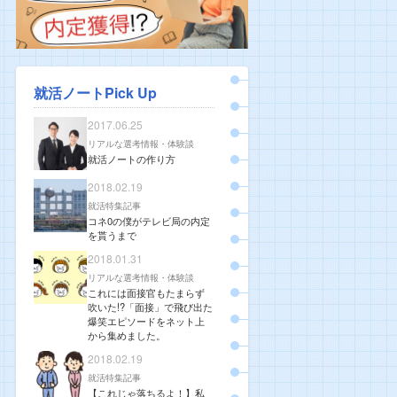
就活ノートPick Up
2017.06.25
リアルな選考情報・体験談
就活ノートの作り方
2018.02.19
就活特集記事
コネ0の僕がテレビ局の内定
を貰うまで
2018.01.31
リアルな選考情報・体験談
これには面接官もたまらず
吹いた!?「面接」で飛び出た
爆笑エピソードをネット上
から集めました。
2018.02.19
就活特集記事
【これじゃ落ちるよ！】私