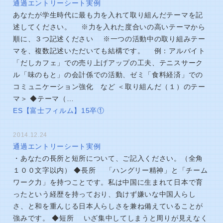
通過エントリーシート実例
あなたが学生時代に最も力を入れて取り組んだテーマを記
述してください。 ※力を入れた度合いの高いテーマから
順に、３つ記述ください ※一つの活動中の取り組みテー
マを、複数記述いただいても結構です。 例：アルバイト
「だしカフェ」での売り上げアップの工夫、テニスサーク
ル「味のもと」の会計係での活動、ゼミ「食料経済」での
コミュニケーション強化 など ＜取り組んだ（１）のテー
マ＞ ◆テーマ（…
ES【富士フィルム】15卒①
2014.12.24
通過エントリーシート実例
・あなたの長所と短所について、ご記入ください。（全角
１００文字以内） ◆長所 「ハングリー精神」と「チーム
ワーク力」を持つことです。私は中国に生まれて日本で育
ったという経歴を持っており、負けず嫌いな中国人らし
さ、と和を重んじる日本人らしさを兼ね備えていることが
強みです。 ◆短所 いざ集中してしまうと周りが見えなく