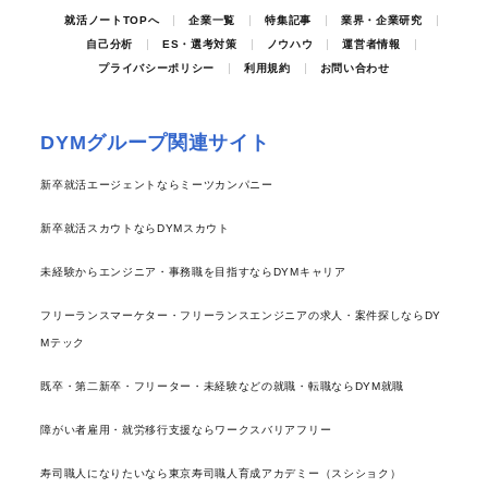
就活ノートTOPへ
企業一覧
特集記事
業界・企業研究
自己分析
ES・選考対策
ノウハウ
運営者情報
プライバシーポリシー
利用規約
お問い合わせ
DYMグループ関連サイト
新卒就活エージェントならミーツカンパニー
新卒就活スカウトならDYMスカウト
未経験からエンジニア・事務職を目指すならDYMキャリア
フリーランスマーケター・フリーランスエンジニアの求人・案件探しならDY
Mテック
既卒・第二新卒・フリーター・未経験などの就職・転職ならDYM就職
障がい者雇用・就労移行支援ならワークスバリアフリー
寿司職人になりたいなら東京寿司職人育成アカデミー（スシショク）