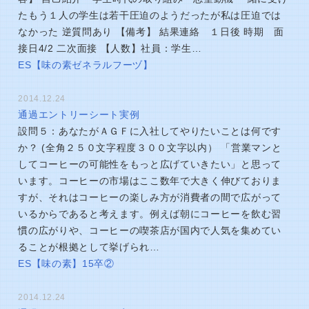
たもう１人の学生は若干圧迫のようだったが私は圧迫では
なかった 逆質問あり 【備考】 結果連絡 １日後 時期 面
接日4/2 二次面接 【人数】社員：学生…
ES【味の素ゼネラルフーヅ】
2014.12.24
通過エントリーシート実例
設問５：あなたがＡＧＦに入社してやりたいことは何です
か？ (全角２５０文字程度３００文字以内） 「営業マンと
してコーヒーの可能性をもっと広げていきたい」と思って
います。コーヒーの市場はここ数年で大きく伸びておりま
すが、それはコーヒーの楽しみ方が消費者の間で広がって
いるからであると考えます。例えば朝にコーヒーを飲む習
慣の広がりや、コーヒーの喫茶店が国内で人気を集めてい
ることが根拠として挙げられ…
ES【味の素】15卒②
2014.12.24