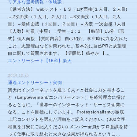
リアルな選考情報・体験談
【選考方法】 webテスト・ＥＳ→1次面接(１人目、２人目)
→2次面接（１人目、２人目）→3次面接（１人目、２人
目）→最終面接（１回目、２回目）→内定 一次面接 1人目
【人数】社員（中堅）：学生＝1：1 【時間】15分 【形
式】個人面接 【質問内容】 自己紹介、学生時代力を入れた
こと、志望理由などを問われた。基本的に自己PRと志望理
由に関して質問されます。 【雰囲気】穏やか 【…
エントリーシート【16卒】楽天
2014.12.25
通過エントリーシート実例
楽天はインターネットを通じて人々と社会に力を与えるこ
と（Empowerment/エンパワーメント）を経営理念に掲げ
るとともに、「世界一のインターネット・サービス企業に
なる」ことを目標にしています。 Professionalismの徹底
上記コンセプトを選んだ理由をご記入ください。(300文字
程度を目安にご記入ください) メンバー全員がプロ意識を持
って仕事に取り組むと大きな成果が得られるというこ…