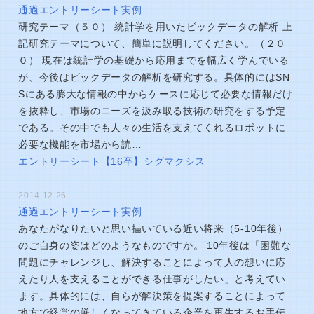
通過エントリーシート実例
研究テーマ（５０） 統計学を用いたビックデータの解析 上
記研究テーマについて、簡単に説明してください。（２０
０） 現在は統計学の基礎から応用までを幅広く学んでいる
が、今後はビックデータの解析を研究する。具体的にはSN
Sにある膨大な情報の中からケースに応じて必要な情報だけ
を抜粋し、市場のニーズを汲み取る技術の研究をする予定
である。その中でも人々の生活を支えてくれるロボットに
必要な機能を市場から読…
エントリーシート【16卒】シグマクシス
2014.12.26
通過エントリーシート実例
あなたがなりたいと思い描いている近い将来（5-10年後）
のご自身の姿はどのようなものですか。 10年後は「困難な
問題にチャレンジし、解決することによって人の想いに応
えたり人を支えることができる仕事がしたい」と考えてい
ます。具体的には、自らが解決策を提案することによって
地方で経営の厳しくなってきている企業を再生するお手伝