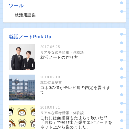
ツール
就活用語集
就活ノートPick Up
2017.06.25
リアルな選考情報・体験談
就活ノートの作り方
2018.02.19
就活特集記事
コネ0の僕がテレビ局の内定を貰うま
で
2018.01.31
リアルな選考情報・体験談
これには面接官もたまらず吹いた!?
「面接」で飛び出た爆笑エピソードを
ネット上から集めました。