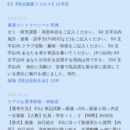
ES【明治製菓ファルマ】15卒②
2014.12.24
通過エントリーシート実例
ゼミ・研究課題・得意科目をご記入ください。 50 文字以内
免許・資格・語学力(TOEICなど)をご記入ください。 50 文
字以内 クラブ活動・趣味・特技をご記入ください。 50 文
字以内 あなたを表す単語を書いてください。(5つ以内) 50
文字以内 あなたが当社を志望する理由は何ですか。 250 文
字以内 他社に先駆け、安価で高品質な薬を世に提供して
いる貴社に魅力を感じました。現代…
保険【明治安田生命】15卒
2014.12.24
リアルな選考情報・体験談
【選考方法】 ESと筆記試験→面接→GD→面接２回→内定
一次面接 【人数】社員：学生＝１：２ 【時間】約20分
【形式】面接 自己紹介 ESに沿って面接官から質問 【内
容】 自己紹介 学生時代の取り組み 志望動機 一緒に受け