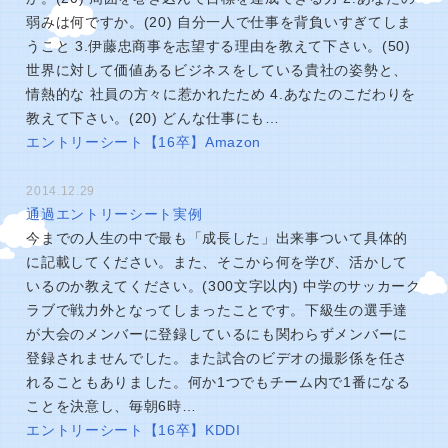
弱みは何ですか。(20) 自分一人で仕事を背負いすぎてしま
うこと 3.伊藤忠商事を志望する理由を教えて下さい。(50)
世界に対して価値あるビジネスをしている貴社の姿勢と、
情熱的な 社員の方々に惹かれたため 4.あなたのこだわりを
教えて下さい。(20) どんな仕事にも…
エントリーシート【16卒】Amazon
2014.12.29
通過エントリーシート実例
今までの人生の中で最も「成長した」出来事ついて具体的
に記載してください。また、そこから何を学び、活かして
いるのか教えてください。(300文字以内) 中学のサッカーク
ラブで戦力外となってしまったことです。下級生の選手達
が大会のメンバーに登録しているにも関わらずメンバーに
登録されませんでした。また試合のビデオの撮影係を任さ
れることもありました。何か1つでもチーム内で1番になる
ことを決意し、毎朝6時…
エントリーシート【16卒】KDDI