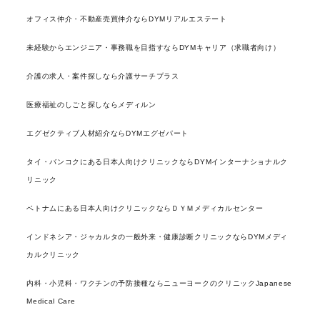
オフィス仲介・不動産売買仲介ならDYMリアルエステート
未経験からエンジニア・事務職を目指すならDYMキャリア（求職者向け）
介護の求人・案件探しなら介護サーチプラス
医療福祉のしごと探しならメディルン
エグゼクティブ人材紹介ならDYMエグゼパート
タイ・バンコクにある日本人向けクリニックならDYMインターナショナルク
リニック
ベトナムにある日本人向けクリニックならＤＹＭメディカルセンター
インドネシア・ジャカルタの一般外来・健康診断クリニックならDYMメディ
カルクリニック
内科・小児科・ワクチンの予防接種ならニューヨークのクリニックJapanese
Medical Care