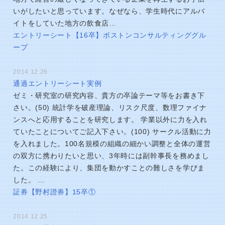
いがしたいと思っています。なぜなら、学生時代にアルバ
イトをしていた地方の飲食店…
エントリーシート【16卒】ボストンコンサルティンググル
ープ
2014.12.26
通過エントリーシート実例
ゼミ・研究室の研究内容、貴方の卒論テーマ等をお書き下
さい。(50) 統計学を破産理論、リスク尺度、数理ファイナ
ンスへと応用することを研究します。 学業以外に力を入れ
ていたことについてご記入下さい。(100) サークル活動に力
を入れました。100名規模の組織の細かい調整と全体の運営
の双方に携わりたいと思い、3年時には副幹事長を務めまし
た。この経験により、集団を動かすことの難しさを学びま
した。 …
証券【野村證券】15卒①
2014.12.25