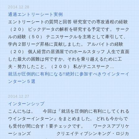
2014.12.28
通過エントリーシート実例
エントリーシートの質問と回答 研究室での専攻過程の経験
（２０） ビックデータの解析を研究する予定です。 サーク
ルの経験（５０） テニスサークルを主将として牽引して、
学内２部リーグ昇格に貢献しました。 アルバイトの経験
（２０） 個人経営の居酒屋でのホールスタッフ 人生で直面
した最大の困難は何ですか。それを乗り越えるために工
夫・努力したこと。（２００） 私がテニスサーク…
就活が圧倒的に有利になる!!絶対に参加すべきウインターイ
ンターン５選
2014.12.27
インターンシップ
こんにちは。 今回は『就活を圧倒的に有利にしてくれる
ウインターインターン』をまとめました。 どれも今からで
も受付が間に合す！要チェックです。 ワークスアプリケ
ーションズ クリエイティブシンキング・ロジカ