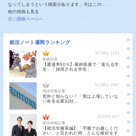
なってしまうという側面があります。今はこの…
他の投稿も見る
古い投稿ページへ
就活ノート週間ランキング
SCORE:1144
面接対策
【通過率50％】最終面接で「落ちる学
生」「採用される学生」
SCORE:1091
就活特集記事
意外と知らない！「実は上場していな
い有名企業32社」
SCORE:517
就活特集記事
【就活生服装編】「平服でお越しくだ
さい」と言われた時、どんな格好をす