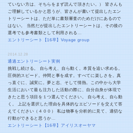
ていない方は、そちらをまず読んで頂きたい。） 皆さんも
ご理解しているかと思うが、皆さんが書いて提出したエン
トリーシートは、ただ単に書類審査のためだけにあるので
はない。 当然だが提出したエントリーシートは、その後の
選考でも参考書類として利用される…
エントリーシート【16卒】Voyage group
2014.12.28
通過エントリーシート実例
挑戦し続ける。 自ら考え、自ら動く。本質を追い求める。
圧倒的スピード。仲間と事を成す。すべてに楽しさを。真
っ直ぐに、誠実に。夢と志、そして情熱。この中から大学
生活において最も注力した活動の際に、自分自身が体現で
きたと思う項目を１つ選んでください。 自ら考え、自ら動
く。 上記を選択した理由を具体的なエピソードを交えて答
えてください（４００） 私は物事を分析的に見て、適切な
行動ができると思うか…
エントリーシート【16卒】アイリスオーヤマ