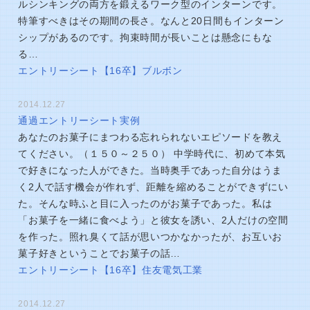
ルシンキングの両方を鍛えるワーク型のインターンです。
特筆すべきはその期間の長さ。なんと20日間もインターン
シップがあるのです。拘束時間が長いことは懸念にもな
る…
エントリーシート【16卒】ブルボン
2014.12.27
通過エントリーシート実例
あなたのお菓子にまつわる忘れられないエピソードを教え
てください。（１５０～２５０） 中学時代に、初めて本気
で好きになった人ができた。当時奥手であった自分はうま
く2人で話す機会が作れず、距離を縮めることができずにい
た。そんな時ふと目に入ったのがお菓子であった。私は
「お菓子を一緒に食べよう」と彼女を誘い、2人だけの空間
を作った。照れ臭くて話が思いつかなかったが、お互いお
菓子好きということでお菓子の話…
エントリーシート【16卒】住友電気工業
2014.12.27