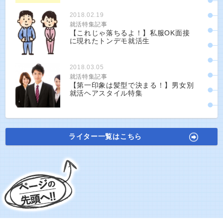
2018.02.19
就活特集記事
【これじゃ落ちるよ！】私服OK面接
に現れたトンデモ就活生
2018.03.05
就活特集記事
【第一印象は髪型で決まる！】男女別
就活ヘアスタイル特集
ライター一覧はこちら