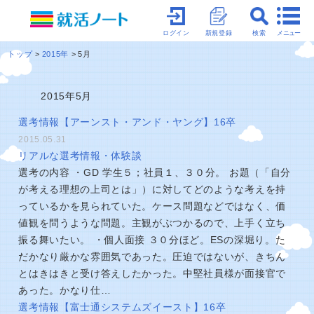
メニュー
ログイン
新規登録
検索
トップ
2015年
5月
2015年5月
選考情報【アーンスト・アンド・ヤング】16卒
2015.05.31
リアルな選考情報・体験談
選考の内容 ・GD 学生５；社員１、３０分。 お題（「自分
が考える理想の上司とは」）に対してどのような考えを持
っているかを見られていた。ケース問題などではなく、価
値観を問うような問題。主観がぶつかるので、上手く立ち
振る舞いたい。 ・個人面接 ３０分ほど。ESの深堀り。た
だかなり厳かな雰囲気であった。圧迫ではないが、きちん
とはきはきと受け答えしたかった。中堅社員様が面接官で
あった。かなり仕…
選考情報【富士通システムズイースト】16卒