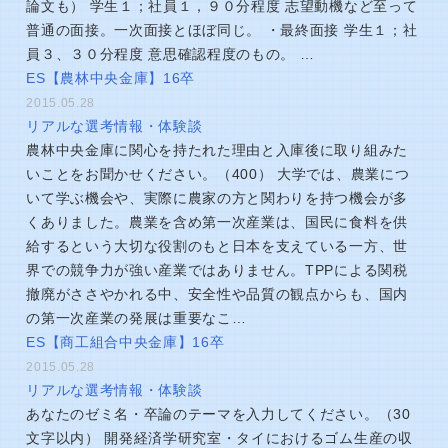
論文も） 学生１；社員１，９０分程度 志望動機など至って
普通の面接。一次面接とほぼ同じ。 ・最終面接 学生１；社
員３、３０分程度 意思確認程度のもの。 …
ES【農林中央金庫】16卒
2015.05.28
リアルな選考情報・体験談
農林中央金庫に関心を持たれた理由と入庫後に取り組みた
いことをお聞かせください。（400） 大学では、農業につ
いて学ぶ機会や、実際に農家の方と関わりを持つ機会が多
くありました。農業を含め第一次産業は、国民に食料を供
給するという大切な役割のもと日本を支えている一方、世
界での競争力が強い産業ではありません。TPPによる関税
撤廃がささやかれる中、安全性や品質の観点からも、国内
の第一次産業の発展は重要なこ…
ES【商工組合中央金庫】16卒
2015.05.28
リアルな選考情報・体験談
あなたのゼミ名・卒論のテーマを入力してください。（30
文字以内） 開発経済学研究室・タイにおけるゴム生産の収