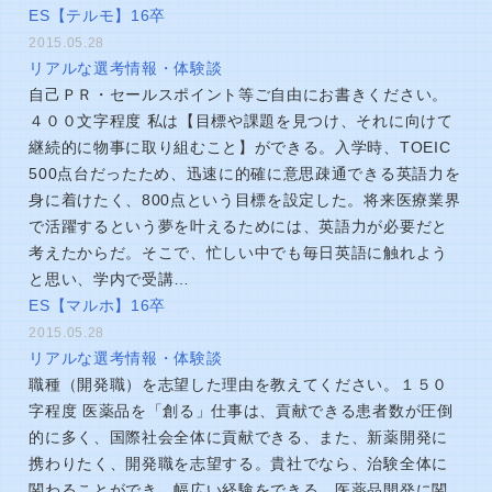
ES【テルモ】16卒
2015.05.28
リアルな選考情報・体験談
自己ＰＲ・セールスポイント等ご自由にお書きください。
４００文字程度 私は【目標や課題を見つけ、それに向けて
継続的に物事に取り組むこと】ができる。入学時、TOEIC
500点台だったため、迅速に的確に意思疎通できる英語力を
身に着けたく、800点という目標を設定した。将来医療業界
で活躍するという夢を叶えるためには、英語力が必要だと
考えたからだ。そこで、忙しい中でも毎日英語に触れよう
と思い、学内で受講…
ES【マルホ】16卒
2015.05.28
リアルな選考情報・体験談
職種（開発職）を志望した理由を教えてください。１５０
字程度 医薬品を「創る」仕事は、貢献できる患者数が圧倒
的に多く、国際社会全体に貢献できる、また、新薬開発に
携わりたく、開発職を志望する。貴社でなら、治験全体に
関わることができ、幅広い経験をできる。医薬品開発に関