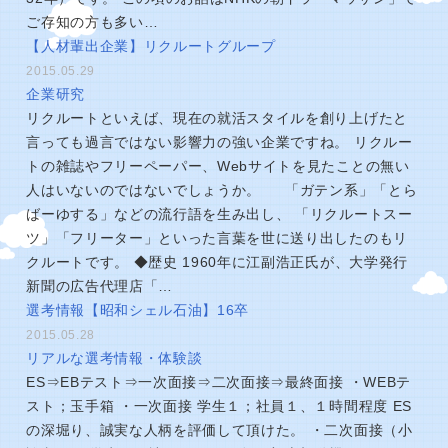
ご存知の方も多い…
【人材輩出企業】リクルートグループ
2015.05.29
企業研究
リクルートといえば、現在の就活スタイルを創り上げたと
言っても過言ではない影響力の強い企業ですね。 リクルー
トの雑誌やフリーペーパー、Webサイトを見たことの無い
人はいないのではないでしょうか。 「ガテン系」「とら
ばーゆする」などの流行語を生み出し、 「リクルートスー
ツ」「フリーター」といった言葉を世に送り出したのもリ
クルートです。 ◆歴史 1960年に江副浩正氏が、大学発行
新聞の広告代理店「…
選考情報【昭和シェル石油】16卒
2015.05.28
リアルな選考情報・体験談
ES⇒EBテスト⇒一次面接⇒二次面接⇒最終面接 ・WEBテ
スト；玉手箱 ・一次面接 学生１；社員１、１時間程度 ES
の深堀り、誠実な人柄を評価して頂けた。 ・二次面接（小