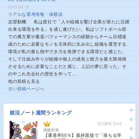
2015.05.28
リアルな選考情報・体験談
志望動機 私は貴社で「人や組織を繋げ企業が新たに活躍
出来る環境を作る」を成し遂げたい。私はソフトボール部
での裏方業や書道パフォーマンスの経験からチーム目標達
成のために必要なモノを主体的に生み出し組織を運営する
環境が私の最も熱中でき力を発揮できる環境だと感じた。
そして仕組み作りが組織や個人の成長と能力を最大限発揮
させるために必要なことだと感じ、上記の夢に至った。そ
の中これ先会社の歴史を作って…
他の投稿も見る
古い投稿ページへ
就活ノート週間ランキング
SCORE:1144
面接対策
【通過率50％】最終面接で「落ちる学