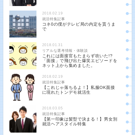
2018.02.19
就活特集記事
コネ0の僕がテレビ局の内定を貰うま
で
2018.01.31
リアルな選考情報・体験談
これには面接官もたまらず吹いた!?
「面接」で飛び出た爆笑エピソードを
ネット上から集めました。
2018.02.19
就活特集記事
【これじゃ落ちるよ！】私服OK面接
に現れたトンデモ就活生
2018.03.05
就活特集記事
【第一印象は髪型で決まる！】男女別
就活ヘアスタイル特集