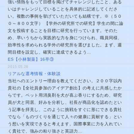
強い情熱をもって目標を掲げてチャレンジしたこと、ある
いはチャレンジしていることを具体的に記述してくださ
い。複数の事例を挙げていただいても結構です。※（５０
０～８００文字） 【学外の研究所での研究】学生の間に論
文を投稿することを目標に研究を行っています。そのた
め、早いうちから実践的な力を身につけられ、職員同様、
効率性を求められる学外の研究所を選びました。まず、週
間目標を設定し、確実に達成できるよう…
ES【小林製薬】16卒③
2015.05.28
リアルな選考情報・体験談
当社へのエントリー理由を教えてください。２００字以内
貴社の【全社員参加のアイデア創出】の考えに共感したか
らです。ペット用消臭剤を犬が喜ぶ香りにするため、研究
員が犬と同居、好みを分析し、社長が商品化を認めたとい
う記事を拝見し、このように挑戦をすぐに形にできる貴社
でなら「ものづくりを通じて人々の健康に貢献する」とい
う想いを実現できると考えます。国際事業に力を入れてい
く貴社で、強みの粘り強さと英語力…