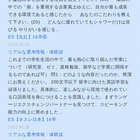
中での「個」を重視する企業風土ゆえに、自分が最も成長
できる環境であると感じたから あなたのこだわりを教え
て下さい。(20) どんなに疲れていてもシャワーだけは浴
びる やりがいを感じる…
ES【丸紅】16卒⑥
2015.05.28
リアルな選考情報・体験談
これまでの学生生活の中で、最も熱心に取り組んだ学業に
ついて （研究室、ゼミ、資格勉強、留学など学業に関係す
るものであれば可） 問1：どのような内容だったのか、簡潔
にお答えください。 200文字以下 留学に向けた英語学習を
頑張りました。具体的に、楽しみながら現地で使われてい
る口語表現を身につけることを意識しました。まずランゲ
ージエクスチェンジパートナーを見つけて、スピーキング
能力の向上に努めました…
ES【ネスレ日本】16卒
2015.05.28
リアルな選考情報・体験談