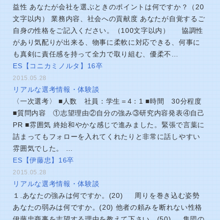
益性 あなたが会社を選ぶときのポイントは何ですか？（20
文字以内） 業務内容、社会への貢献度 あなたが自覚するご
自身の性格をご記入ください。（100文字以内） 協調性
があり気配りが出来る、物事に柔軟に対応できる、何事に
も真剣に責任感を持って全力で取り組む、優柔不…
ES【コニカミノルタ】16卒
2015.05.28
リアルな選考情報・体験談
〈一次選考〉 ■人数 社員：学生＝4：1 ■時間 30分程度
■質問内容 ①志望理由②自分の強み③研究内容発表④自己
PR ■雰囲気 終始和やかな感じで進みました。緊張で言葉に
詰まってもフォローを入れてくれたりと非常に話しやすい
雰囲気でした。 …
ES【伊藤忠】16卒
2015.05.28
リアルな選考情報・体験談
１.あなたの強みは何ですか。(20) 周りを巻き込む姿勢
あなたの弱みは何ですか。(20) 他者の頼みを断れない性格
伊藤忠商事を志望する理由を教えて下さい。(50) 集団の