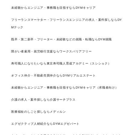
未経験からエンジニア・事務職を目指すならDYMキャリア
フリーランスマーケター・フリーランスエンジニアの求人・案件探しならDY
Mテック
既卒・第二新卒・フリーター・未経験などの就職・転職ならDYM就職
障がい者雇用・就労移行支援ならワークスバリアフリー
寿司職人になりたいなら東京寿司職人育成アカデミー（スシショク）
オフィス仲介・不動産売買仲介ならDYMリアルエステート
未経験からエンジニア・事務職を目指すならDYMキャリア（求職者向け）
介護の求人・案件探しなら介護サーチプラス
医療福祉のしごと探しならメディルン
エグゼクティブ人材紹介ならDYMエグゼパート