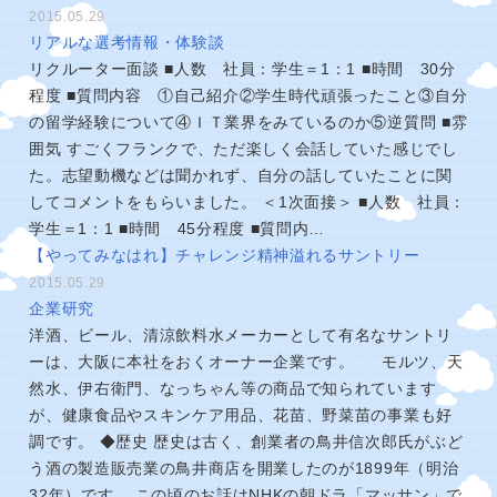
2015.05.29
リアルな選考情報・体験談
リクルーター面談 ■人数 社員：学生＝1：1 ■時間 30分
程度 ■質問内容 ①自己紹介②学生時代頑張ったこと③自分
の留学経験について④ＩＴ業界をみているのか⑤逆質問 ■雰
囲気 すごくフランクで、ただ楽しく会話していた感じでし
た。志望動機などは聞かれず、自分の話していたことに関
してコメントをもらいました。 ＜1次面接＞ ■人数 社員：
学生＝1：1 ■時間 45分程度 ■質問内…
【やってみなはれ】チャレンジ精神溢れるサントリー
2015.05.29
企業研究
洋酒、ビール、清涼飲料水メーカーとして有名なサントリ
ーは、大阪に本社をおくオーナー企業です。 モルツ、天
然水、伊右衛門、なっちゃん等の商品で知られています
が、健康食品やスキンケア用品、花苗、野菜苗の事業も好
調です。 ◆歴史 歴史は古く、創業者の鳥井信次郎氏がぶど
う酒の製造販売業の鳥井商店を開業したのが1899年（明治
32年）です。 この頃のお話はNHKの朝ドラ「マッサン」で