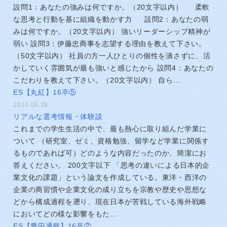
設問1：あなたの強みは何ですか。（20文字以内） 柔軟
な思考と行動を基に組織を動かす力 設問2：あなたの弱
みは何ですか。（20文字以内） 強いリーダーシップ精神が
弱い 設問3：伊藤忠商事を志望する理由を教えて下さい。
（50文字以内） 社員の方一人ひとりの個性を潰さずに、活
かしていく雰囲気が最も強いと感じたから 設問4：あなたの
こだわりを教えて下さい。（20文字以内） 自ら…
ES【丸紅】16卒⑤
2015.05.28
リアルな選考情報・体験談
これまでの学生生活の中で、最も熱心に取り組んだ学業に
ついて （研究室、ゼミ、資格勉強、留学など学業に関係す
るものであれば可）どのような内容だったのか、簡潔にお
答えください。 200文字以下 「思考の違いによる日本的企
業文化の課題」という論文を作成している。東洋・西洋の
企業の商習慣や企業文化の成り立ちを宗教や歴史や思想な
どから構成過程を遡り、現在日本が苦戦している海外戦略
においてどの様な影響をもた…
ES【豊田通商】16卒②