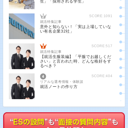
生」「採用される学生」
SCORE:1091
就活特集記事
意外と知らない！「実は上場していな
い有名企業32社」
SCORE:517
就活特集記事
【就活生服装編】「平服でお越しくだ
さい」と言われた時、どんな格好をす
るべき？
SCORE:404
リアルな選考情報・体験談
就活ノートの作り方