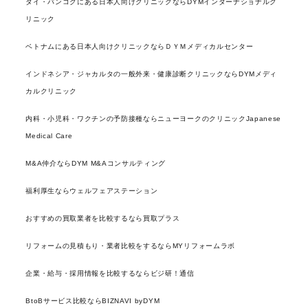
タイ・バンコクにある日本人向けクリニックならDYMインターナショナルク
リニック
ベトナムにある日本人向けクリニックならＤＹＭメディカルセンター
インドネシア・ジャカルタの一般外来・健康診断クリニックならDYMメディ
カルクリニック
内科・小児科・ワクチンの予防接種ならニューヨークのクリニックJapanese
Medical Care
M&A仲介ならDYM M&Aコンサルティング
福利厚生ならウェルフェアステーション
おすすめの買取業者を比較するなら買取プラス
リフォームの見積もり・業者比較をするならMYリフォームラボ
企業・給与・採用情報を比較するならビジ研！通信
BtoBサービス比較ならBIZNAVI byDYM