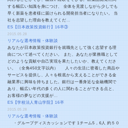
する幅広い知識を身につけ、 全体を見渡しながら少しでも
早く新薬を患者様に届けられる開発担当者になりたい。 当
社を志望した理由を教えてくだ…
ES【日本政策投資銀行】16卒③
2015.05.28
リアルな選考情報・体験談
あなたが日本政策投資銀行を就職先として強く志望する理
由について述べてください。 また、あなたが業務職として
どのような貢献や自己実現を果たしたいか、教えてくださ
い。 （全角450文字以内） 人々の生活に密着した商品や
サービスを提供し、人々を根底から支えることができる金
融業界に興味を持ちました。銀行は一番身近な金融機関で
あり、幅広い年代の多くの人に関わることができる点と、
お客様の夢などの支援が…
ES【学校法人青山学院】16卒
2015.05.28
リアルな選考情報・体験談
・グループディスカッションです 1チーム5，6人 約５０