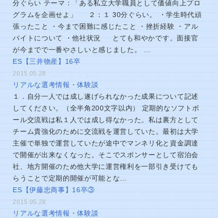
分ぐらい テーマ：「ある私立大学職員として価値向上プロ
グラムを企画せよ」 ２：１ 30分ぐらい。 ・学生時代頑
張ったこと ・今まで困難に感じたこと ・挫折経験 ・アル
バイトについて ・他社状況 とても和やかです。面接官
が今までで一番やさしいと感じました。 …
ES【三井物産】16卒
2015.05.28
リアルな選考情報・体験談
１．自分一人では成し遂げられなかった成果について記述
してください。（全半角200文字以内） 定期的なソフトボ
ール交流戦は私１人では成し得なかった。私は裏方として
チーム貴強化のために交流戦を運営していた。最初は大学
主催で単独で運営していたが途中でマンネリ化と資金調達
で開催が出来なくなった。そこでスポンサーとして宿泊会
社、地方開催のため他大学に運営権利を一部引き受けても
らうことで定期的開催が可能とな…
ES【伊藤忠商事】16卒③
2015.05.28
リアルな選考情報・体験談