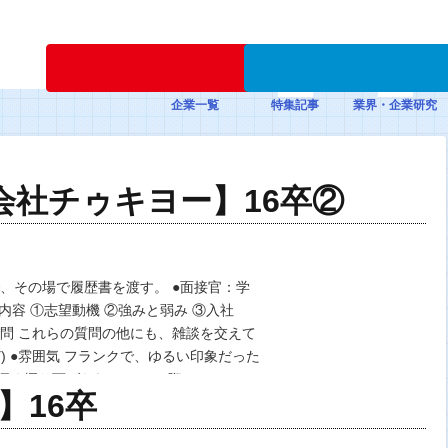
新規登録
企業一覧
特集記事
業界・企業研究
会社チゥキヨー】16卒②
、その場で履歴書を渡す。 ●面接官：学
質問内容 ①志望動機 ②強みと弱み ③入社
質問 これらの質問の他にも、雑談を交えて
) ●雰囲気 フランクで、ゆるい印象だった
深く掘り下げられる。 その際…
】16卒