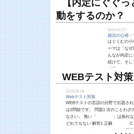
【内定にぐぐっと
先輩内定者の
動をするのか？
2015.06.27
就活の心得・
はぐくむの小
ーマは「なぜ
んなが内定に
続けて、そし
成長していっ
WEBテスト対
就職活動をす
2015.06.26
Webテスト対策
WEBテストの言語の分野で出題さ
は2問組です。 問題1 次のことわ
なさい。 無い「 」は振れない A
どれでもない 解答1 正解 
うもないということのたとえ。 問題