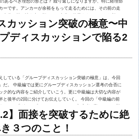
ーのあるべき理想の形とは？ 繰り返しになりますが、特に経理部
カーです。アンカーが余裕をもって走るためには、その前の走
と自分の持ち味を出し切って、自分の仕事をキチンとやり切
スカッション突破の極意〜中
理につなげていくことが重要です。 会…
プディスカッションで陥る2
えしている「グループディスカッション突破の極意」は、今回
」だ。 中級編では更にグループディスカッション選考の合否に
ック的な内容をご紹介していこう。更に中級編は大切な内容が
半と後半の2回に分けてお伝えしていく。 今回の「中級編の前
するのは「グループディスカッションの初心者が陥る２つの勘
l.2】面接を突破するために絶
てだ。今回の内容で皆さんにはグループディスカ…
べき３つのこと！