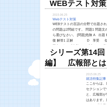
WEBテスト対
2015.06.25
Webテスト対策
WEBテストの言語の分野で出題さ
の問題は2問組です。 問題1 問題
ら選びなさい。 [問題]危険 A 出題 
復 解答1 正解 D 享受 似
題文にある「危険」は 「危ない・
シリーズ第14
編】 広報部とは
2015.06.25
就活特集記事
ここからは、
セクションで
と、広報部が
はあります。
つまり「社長