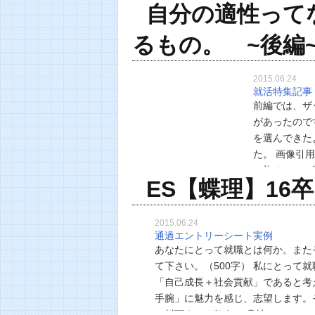
自分の適性って
ようで、実は
るもの。 ~後編
2015.06.24
就活特集記事
前編では、ザ
があったので
を選んできた
た。 画像引用：w
に染まるって
ES【蝶理】16卒
んでいたら、
2015.06.24
通過エントリーシート実例
あなたにとって就職とは何か。また
て下さい。（500字） 私にとって
「自己成長＋社会貢献」であると考
手腕」に魅力を感じ、志望します。
ら川下までを担う」 貴社は、オリ