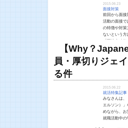
2015.06.23
面接対策
前回から面接
活動の面接で
の特徴や対策
ないという方
「面接突破術
【Why？Japan
より実践的に
員・厚切りジェ
る件
2015.06.22
就活特集記事
みなさんは、
エルソン）」
めながら、お笑
就職活動中の
http://www.