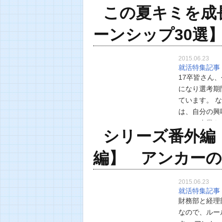
この夏キミを成長
ておられます。それは、商社として
ーンシップ30選
2015.06.23
就活特集記事
17卒皆さん
になり選考期
ています。 
は、自分の興
ている企業も
シリーズ番外編
すか？ 今回
編】 アンカーの
2015.06.23
就活特集記事
財務部と経理
なので、ルー