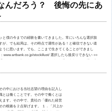
なんだろう？ 後悔の先にあ
役割も異なります。 そして、中小企業ク…
~
ッと僕の今までの経験を書いてきました。常にいろんな選択肢
すが、でも結局は、その時点で適性がある！と確信できない道
ように思います。でも、ここまで生きてくることができまし
ww.artbank.co.jp/stockillust/ 選択したら後戻りできない ○○
話でいうと、何でもそうですが、どんな道であれ、その道に進
その先…
その中における当社志望の理由を記入し
就職とは働くことです。その中で働くとは
えます。その中で、貴社の「優れた経営
その根拠を２点挙げます。 １．「川上か
ジナル商品の開発から製品の販売まで行っ