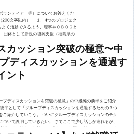
ボランティア 等）についてお答えくだ
（200文字以内） 1. 4つのプロジェク
持ちよく活動できるよう、理事やＯＢＯＧと
. 団体として新規の復興支援（福島県の
ィーツアーを実施する）に取り組むこと
スカッション突破の極意〜中
ープディスカッションを通過す
イント
ープディスカッションを突破の極意」の中級編の前半をご紹介
は後半として「グループディスカッションを通過するための３つ
をご紹介していこう。 ついにグループディスカッションのテク
について説明していきたい。 さてここで少し話しが逸れるが、
後半を読み終わった後に1つ皆さんにお願いがある。 それはぜひ