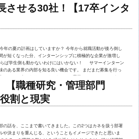
させる30社！【17卒インタ
の機能のみな…
】
、今年の夏の計画はしていますか？ 今年から就職活動が後ろ倒し
間が短くなった分、インターンシップに積極的な企業が激増し
ならば学生側も動かないわけにはいかない！ サマーインターン
味のある業界の内部を知る良い機会です。 まだまだ募集を行っ
多いので、今からサマーインターンに応募してみてはいかがで
 【職種研究・管理部門
はベンチャー企業から大企業まで30社…
役割と現実
部の話を、ここまで書いてきました。この2つはカネを扱う部署
ルや決まりを重んじる、ということもイメージできたと思いま