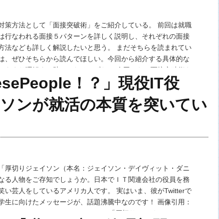
対策方法として「面接突破術」をご紹介している。 前回は就職
は行なわれる面接５パターンを詳しく説明し、それぞれの面接
方法なども詳しく解説したいと思う。 まだそちらを読まれてい
は、ぜひそちらから読んでほしい。今回から紹介する具体的な
」をより理解する助けとなるはずだ。 今回からは面接突破術を
esePeople！？」現役IT役
具体的な内容でご紹介していく。 面接突破術…
イソンが就活の本質を突いてい
「厚切りジェイソン（本名：ジェイソン・デイヴィット・ダニ
なる人物をご存知でしょうか。日本でＩＴ関連会社の役員を務
い芸人をしているアメリカ人です。 実はいま、彼がTwitterで
学生に向けたメッセージが、話題沸騰中なのです！ 画像引用：
ibta-arabia.com/Training_Center/Why 「厚切りジェイソン」…