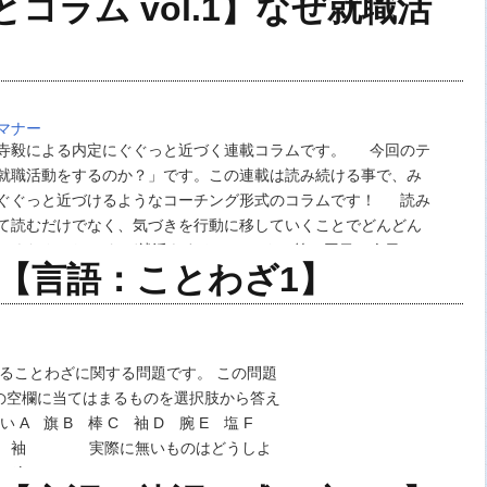
コラム vol.1】なぜ就職活
「グループディスカッションの選考レポー…
マナー
寺毅による内定にぐぐっと近づく連載コラムです。 今回のテ
就職活動をするのか？」です。この連載は読み続ける事で、み
ぐぐっと近づけるようなコーチング形式のコラムです！ 読み
て読むだけでなく、気づきを行動に移していくことでどんどん
てくださいね。 なぜ就活をするのか？ さて第１回目の今日は、
策【言語：ことわざ1】
るということについて少し考えてみま…
れることわざに関する問題です。 この問題
ざの空欄に当てはまるものを選択肢から答え
 旗 B 棒 C 袖 D 腕 E 塩 F
C 袖 実際に無いものはどうしよ
2 次…