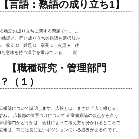
策【言語：熟語の成り立ち1】
れる熟語の成り立ちに関する問題です。 こ
文の熟語と、同じ成り立ちの熟語を選択肢か
B 収支 C 難題 D 享受 E 火災 F 往
た意味を持つ漢字を重ねている。 問
険しい…
回 【職種研究・管理部門
？（１）
広報部について説明します。広報とは、まさに「広く報じる」
すね。 広報部の位置づけについて 企業組織論の観点から言う
管理部門かどうかは、会社によって考え方が分かれるところで
広報は、常に社長に近いポジションにいる必要があるのです。
直轄部門」です。「管理部門」と「社長直轄部門」は似ている