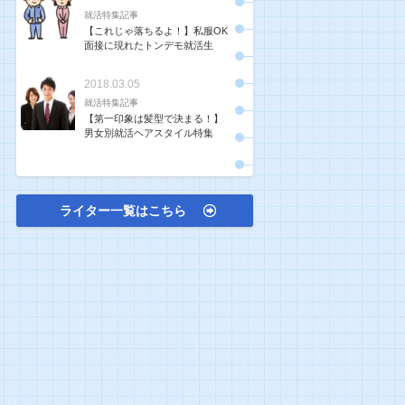
就活特集記事
【これじゃ落ちるよ！】私服OK
面接に現れたトンデモ就活生
2018.03.05
就活特集記事
【第一印象は髪型で決まる！】
男女別就活ヘアスタイル特集
ライター一覧はこちら