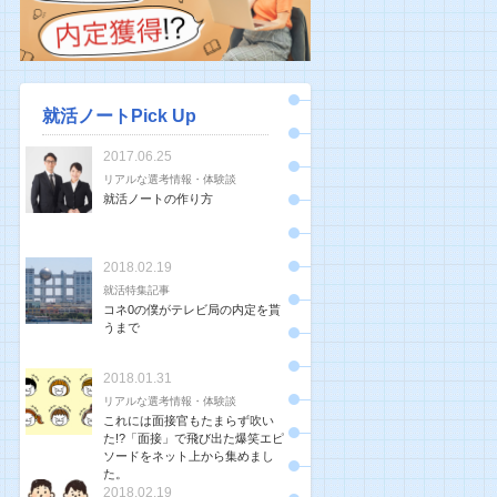
就活ノートPick Up
2017.06.25
リアルな選考情報・体験談
就活ノートの作り方
2018.02.19
就活特集記事
コネ0の僕がテレビ局の内定を貰
うまで
2018.01.31
リアルな選考情報・体験談
これには面接官もたまらず吹い
た!?「面接」で飛び出た爆笑エピ
ソードをネット上から集めまし
た。
2018.02.19