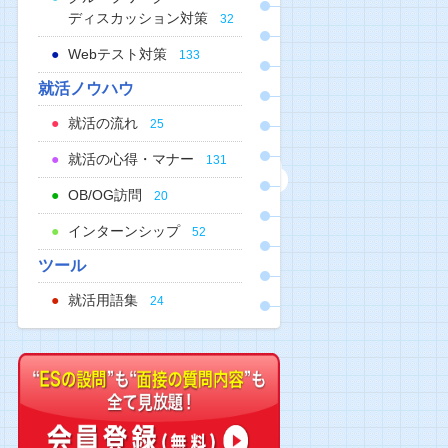
ディスカッション対策
32
Webテスト対策
133
就活ノウハウ
就活の流れ
25
就活の心得・マナー
131
OB/OG訪問
20
インターンシップ
52
ツール
就活用語集
24