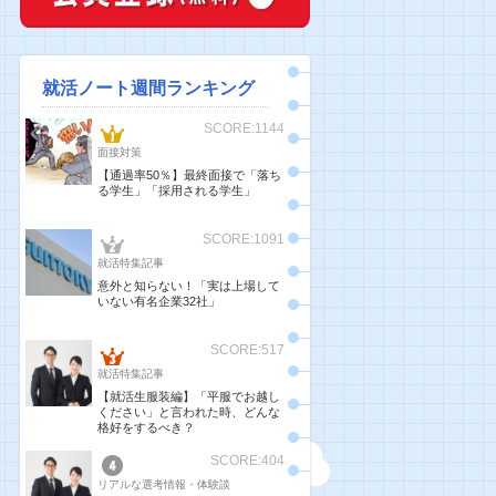
就活ノート週間ランキング
SCORE:1144
面接対策
【通過率50％】最終面接で「落ち
る学生」「採用される学生」
SCORE:1091
就活特集記事
意外と知らない！「実は上場して
いない有名企業32社」
SCORE:517
就活特集記事
【就活生服装編】「平服でお越し
ください」と言われた時、どんな
格好をするべき？
SCORE:404
リアルな選考情報・体験談