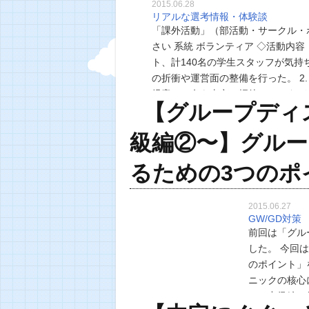
2015.06.28
リアルな選考情報・体験談
「課外活動」（部活動・サークル・
さい 系統 ボランティア ◇活動内容
ト、計140名の学生スタッフが気
の折衝や運営面の整備を行った。 2
児童２５名を東京に招待し、スタデ
【グループディ
になり、責任者…
級編②〜】グル
るための3つのポ
2015.06.27
GW/GD対策
前回は「グル
した。 今回
のポイント」
ニックの核心
この中級編の