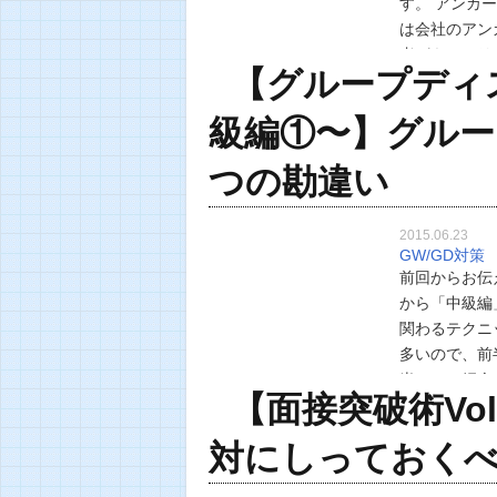
す。 アンカ
は会社のアン
者がキッチリ
【グループディ
り、それを経
級編①〜】グルー
つの勘違い
2015.06.23
GW/GD対策
前回からお伝
から「中級編
関わるテクニ
多いので、前
半」でご紹介
【面接突破術Vo
違い」につい
対にしっておく