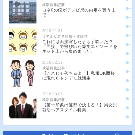
就活特集記事
コネ0の僕がテレビ局の内定を貰うま
で
2018.01.31
リアルな選考情報・体験談
これには面接官もたまらず吹いた!?
「面接」で飛び出た爆笑エピソードを
ネット上から集めました。
2018.02.19
就活特集記事
【これじゃ落ちるよ！】私服OK面接
に現れたトンデモ就活生
2018.03.05
就活特集記事
【第一印象は髪型で決まる！】男女別
就活ヘアスタイル特集