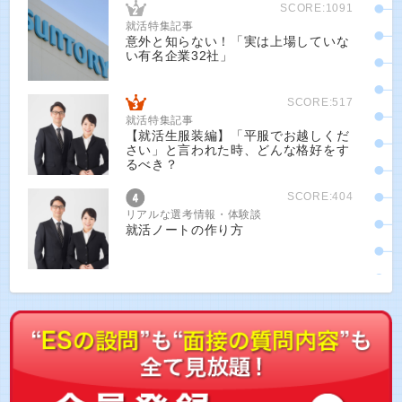
SCORE:1091
就活特集記事
意外と知らない！「実は上場していな
い有名企業32社」
SCORE:517
就活特集記事
【就活生服装編】「平服でお越しくだ
さい」と言われた時、どんな格好をす
るべき？
SCORE:404
リアルな選考情報・体験談
就活ノートの作り方