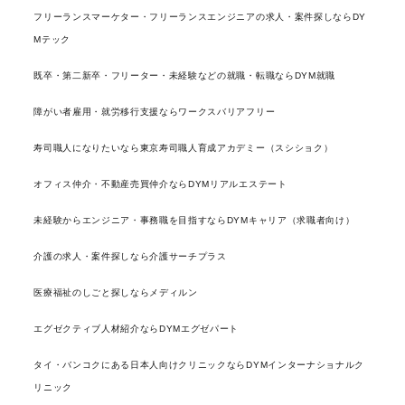
フリーランスマーケター・フリーランスエンジニアの求人・案件探しならDY
Mテック
既卒・第二新卒・フリーター・未経験などの就職・転職ならDYM就職
障がい者雇用・就労移行支援ならワークスバリアフリー
寿司職人になりたいなら東京寿司職人育成アカデミー（スシショク）
オフィス仲介・不動産売買仲介ならDYMリアルエステート
未経験からエンジニア・事務職を目指すならDYMキャリア（求職者向け）
介護の求人・案件探しなら介護サーチプラス
医療福祉のしごと探しならメディルン
エグゼクティブ人材紹介ならDYMエグゼパート
タイ・バンコクにある日本人向けクリニックならDYMインターナショナルク
リニック