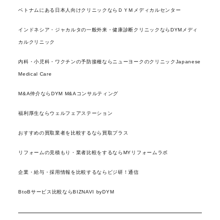
ベトナムにある日本人向けクリニックならＤＹＭメディカルセンター
インドネシア・ジャカルタの一般外来・健康診断クリニックならDYMメディ
カルクリニック
内科・小児科・ワクチンの予防接種ならニューヨークのクリニックJapanese
Medical Care
M&A仲介ならDYM M&Aコンサルティング
福利厚生ならウェルフェアステーション
おすすめの買取業者を比較するなら買取プラス
リフォームの見積もり・業者比較をするならMYリフォームラボ
企業・給与・採用情報を比較するならビジ研！通信
BtoBサービス比較ならBIZNAVI byDYM