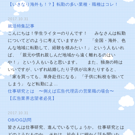
【いきなり海外も！？】転勤の多い業種・職種はコレ！
2017.10.31
就活特集記事
こんにちは！学生ライターのりんです！ みなさんは転勤
についてどのように考えていますか？ 「全国・海外、色
んな地域に転勤して、経験を積みたい！」 という人もいれ
ば、 「親元や慣れ親しんだ地域から遠く離れるのはい
や！」 という人もいると思います。 また、独身の時は
いいですが、いずれ結婚したり子供が出来たりすると、
「家を買っても、単身赴任になる」 「子供に転校を強いて
しまう」 など転勤によ…
仕事研究とは 〜例えば広告代理店の営業職の場合〜
【広告業界志望者必見】
2017.10.31
OB/OG訪問
皆さんは仕事研究、進んでいるでしょうか。 仕事研究とは
どのようなものか。 それは、社会人に細かく話を聞いた