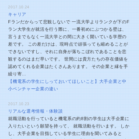
2017.10.24
キャリア
Fランだからって悲観しないで 一流大学よりランクが下のF
ラン大学生が就活を行う際に、一番初めにぶつかる壁は、
言うまでもなく一流大学との間に大きく開いている学歴の
差です。 この差だけは、現時点で頑張っても縮めることが
できないですし、それに自身が落ちこぼれであることを悲
観するのはまだ早いです。 世間には貴方たちの存在価値を
認めてくれる企業はたくさんあります。 その企業と縁を手
繰り寄…
【機電系の学生にしっておいてほしいこと】大手企業と中
小ベンチャー企業の違い
2017.10.23
リアルな選考情報・体験談
就職活動を行っていると機電系の約8割の学生は大手企業に
入りたいという願望を持って、 就職活動を行います。 しか
し、大手企業を目指している学生に理由を聞いてみると