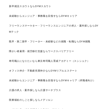
新卒就活スカウトならDYMスカウト
未経験からエンジニア・事務職を目指すならDYMキャリア
フリーランスマーケター・フリーランスエンジニアの求人・案件探しならDY
Mテック
既卒・第二新卒・フリーター・未経験などの就職・転職ならDYM就職
障がい者雇用・就労移行支援ならワークスバリアフリー
寿司職人になりたいなら東京寿司職人育成アカデミー（スシショク）
オフィス仲介・不動産売買仲介ならDYMリアルエステート
未経験からエンジニア・事務職を目指すならDYMキャリア（求職者向け）
介護の求人・案件探しなら介護サーチプラス
医療福祉のしごと探しならメディルン