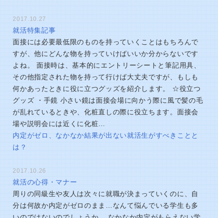
2017.10.27
就活特集記事
面接には必要最低限のものを持っていくことはもちろんで
すが、他にどんな物を持っていけばいいか分からないです
よね。 面接時は、基本的にエントリーシートと筆記用具、
その他指定された物を持って行けば大丈夫ですが、もしも
何かあったときに役に立つグッズを紹介します。 ☆役立つ
グッズ ・手鏡 小さい鏡は面接会場に向かう際に風で髪の毛
が乱れているときや、化粧直しの際に役立ちます。面接会
場や説明会には近くに化粧…
内定がゼロ、なかなか結果が出ない就活生がすべきことと
は？
2017.10.26
就活の心得・マナー
周りの同級生や友人は次々に就職が決まっていくのに、自
分は何故か内定がゼロのまま…なんて悩んでいる学生も多
いのではないのでしょうか。 なかなか内定がもらえない学