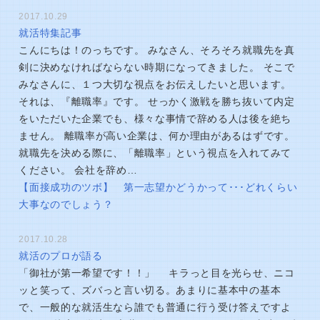
2017.10.29
就活特集記事
こんにちは！のっちです。 みなさん、そろそろ就職先を真
剣に決めなければならない時期になってきました。 そこで
みなさんに、１つ大切な視点をお伝えしたいと思います。
それは、『離職率』です。 せっかく激戦を勝ち抜いて内定
をいただいた企業でも、様々な事情で辞める人は後を絶ち
ません。 離職率が高い企業は、何か理由があるはずです。
就職先を決める際に、「離職率」という視点を入れてみて
ください。 会社を辞め…
【面接成功のツボ】 第一志望かどうかって･･･どれくらい
大事なのでしょう？
2017.10.28
就活のプロが語る
「御社が第一希望です！！」 キラっと目を光らせ、ニコ
ッと笑って、ズバっと言い切る。あまりに基本中の基本
で、一般的な就活生なら誰でも普通に行う受け答えですよ