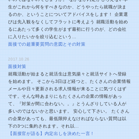
生がこれから何をすべきなのか、どうやったら就職が決ま
るのか、ということについてアドバイスをします！ 企業選
びは先入観をなくしてフラットに考えよう 就職活動を始め
るにあたって多くの学生がまず最初に行うのが、どの会社
に入りたいかを絞り込むという…
面接での超重要質問の意図とその対策
2017.10.26
面接対策
就職活動が始まると就活生は意気揚々と就活サイトへ登録
を始めます。 そこから3日ほど経つと、たくさんの企業情報
メールや日々更新される求人情報が来ることに気づくはず
です。そんな時あまりにもたくさんの企業の情報があっ
て、『対策が間に合わない。。』とうんざりしている人が
多いのではないかと思います。 安心して下さい。 たくさん
の企業があっても、最低限抑えなければならない質問は以
下の3つに集約されます。それ以…
【面接官が語る】内定出しを決めた一言！