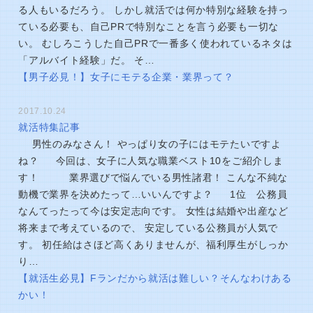
る人もいるだろう。 しかし就活では何か特別な経験を持っ
ている必要も、自己PRで特別なことを言う必要も一切な
い。 むしろこうした自己PRで一番多く使われているネタは
「アルバイト経験」だ。 そ…
【男子必見！】女子にモテる企業・業界って？
2017.10.24
就活特集記事
男性のみなさん！ やっぱり女の子にはモテたいですよ
ね？ 今回は、女子に人気な職業ベスト10をご紹介しま
す！ 業界選びで悩んでいる男性諸君！ こんな不純な
動機で業界を決めたって…いいんですよ？ 1位 公務員
なんてったって今は安定志向です。 女性は結婚や出産など
将来まで考えているので、 安定している公務員が人気で
す。 初任給はさほど高くありませんが、福利厚生がしっか
り…
【就活生必見】Fランだから就活は難しい？そんなわけある
かい！