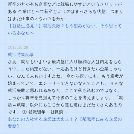
新卒の方が有名企業などに就職しやすいというメリットが
ある 企業にとって新卒というのはまっさらな状態、つまり
はまだ仕事のノウハウを分か…
【就活生必見！】就活失敗？もう望みがない、そう思って
いるあなたへ
2017.10.29
就活特集記事
さあ、就活もいよいよ最終盤に入り順調な人は内定をもら
う中、まだ内定がない、一応あるけど行きたい企業じゃな
い、なんて人もいますよね。 今から探すにも、もう選考が
始まっていて、エントリーできないなんてことも。 そんな
就活失敗と思われるあなた、ここで落ち込むのではなく、
しっかり将来を見据えて今後のことを考えましょう。 「就
活→就職」以外にもここから進む道はまだたくさんあるの
です。 ① 就職留年・就職浪…
あなたの入社する企業は大丈夫！？【離職率にみる企業の
実態】