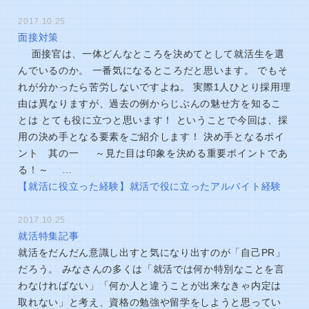
2017.10.25
面接対策
面接官は、一体どんなところを決めてとして就活生を選
んでいるのか。 一番気になるところだと思います。 でもそ
れが分かったら苦労しないですよね。 実際1人ひとり採用理
由は異なりますが、過去の例からじぶんの魅せ方を知るこ
とは とても役に立つと思います！ ということで今回は、採
用の決め手となる要素をご紹介します！ 決め手となるポイ
ント 其の一 ～見た目は印象を決める重要ポイントであ
る！～ …
【就活に役立った経験】就活で役に立ったアルバイト経験
2017.10.25
就活特集記事
就活をだんだん意識し出すと気になり出すのが「自己PR」
だろう。 みなさんの多くは「就活では何か特別なことを言
わなければない」「何か人と違うことが出来なきゃ内定は
取れない」と考え、資格の勉強や留学をしようと思ってい