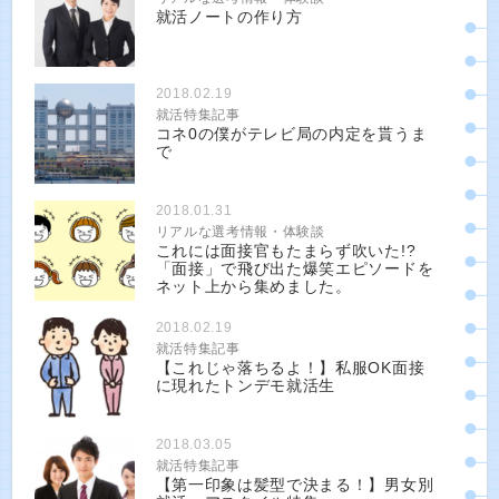
就活ノートの作り方
2018.02.19
就活特集記事
コネ0の僕がテレビ局の内定を貰うま
で
2018.01.31
リアルな選考情報・体験談
これには面接官もたまらず吹いた!?
「面接」で飛び出た爆笑エピソードを
ネット上から集めました。
2018.02.19
就活特集記事
【これじゃ落ちるよ！】私服OK面接
に現れたトンデモ就活生
2018.03.05
就活特集記事
【第一印象は髪型で決まる！】男女別