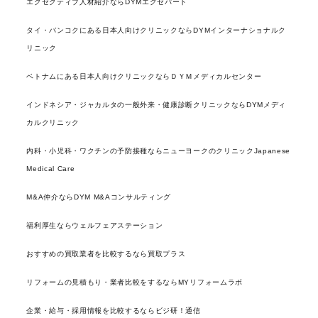
エグゼクティブ人材紹介ならDYMエグゼパート
タイ・バンコクにある日本人向けクリニックならDYMインターナショナルク
リニック
ベトナムにある日本人向けクリニックならＤＹＭメディカルセンター
インドネシア・ジャカルタの一般外来・健康診断クリニックならDYMメディ
カルクリニック
内科・小児科・ワクチンの予防接種ならニューヨークのクリニックJapanese
Medical Care
M&A仲介ならDYM M&Aコンサルティング
福利厚生ならウェルフェアステーション
おすすめの買取業者を比較するなら買取プラス
リフォームの見積もり・業者比較をするならMYリフォームラボ
企業・給与・採用情報を比較するならビジ研！通信