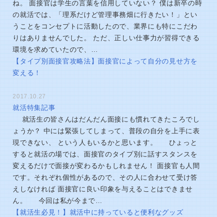
ね。 面接官は学生の言葉を信用していない？ 僕は新卒の時
の就活では、「理系だけど管理事務畑に行きたい！」とい
うことをコンセプトに活動したので、業界にも特にこだわ
りはありませんでした。 ただ、正しい仕事力が習得できる
環境を求めていたので、…
【タイプ別面接官攻略法】面接官によって自分の見せ方を
変える！
2017.10.27
就活特集記事
就活生の皆さんはだんだん面接にも慣れてきたころでし
ょうか？ 中には緊張してしまって、普段の自分を上手に表
現できない、 という人もいるかと思います。 ひょっと
すると就活の場では、面接官のタイプ別に話すスタンスを
変えるだけで面接が変わるかもしれません！ 面接官も人間
です。それぞれ個性があるので、その人に合わせて受け答
えしなければ 面接官に良い印象を与えることはできませ
ん。 今回は私が今まで…
【就活生必見！】就活中に持っていると便利なグッズ