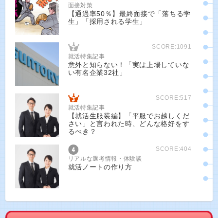
面接対策
【通過率50％】最終面接で「落ちる学
生」「採用される学生」
SCORE:1091
就活特集記事
意外と知らない！「実は上場していな
い有名企業32社」
SCORE:517
就活特集記事
【就活生服装編】「平服でお越しくだ
さい」と言われた時、どんな格好をす
るべき？
SCORE:404
リアルな選考情報・体験談
就活ノートの作り方