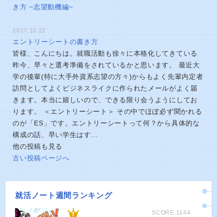
き方 ~志望動機編~
2017.10.22
エントリーシートの書き方
皆様、こんにちは。就職活動も徐々に本格化してきている
昨今、早々と選考準備をされているかと思います。 最近大
学の後輩(特に大手外資系志望の方々)からもよく先輩内定者
訪問としてよくビジネスライクに作られたメールがよく届
きます。本当に嬉しいので、できる限り会うようにしてお
ります。 ＜エントリーシート＞ その中でほぼ必ず聞かれる
のが「ES」です。エントリーシートって何？から具体的な
構成の話、早い学生はす…
他の投稿も見る
古い投稿ページへ
就活ノート週間ランキング
SCORE:1144