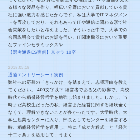
る様々な製品を作り、幅広い分野において貢献している貴
社に強い魅力を感じたからです。私は大学でITマネジメン
トを専攻しており、それもあってITや通信に関わる形で社
会貢献をしたいと考えました。そういった中で、大学での
合同説明会で貴社のお話を伺い、IT関連機器において重要
なファインセラミックスや…
【選考通過ES実例】京セラ 18卒
2018.05.18
通過エントリーシート実例
弊社への応募の「きっかけ」を踏まえて、志望理由を教え
てください。 400文字以下 経営者である父の影響で、高校
時代から稲盛経営哲学を勉強し始まりました。しかし、当
時まだ高校生だったの私、経営また経営に関する経験全く
なくて、理解できないことが多かったです。大学時代、大
学生起業センターに入り、部長としてセンターを経営する
時、稲盛経営哲学を運用し、特に「成功方程式」と「経営
十二ヶ条」を活用して、うまく…