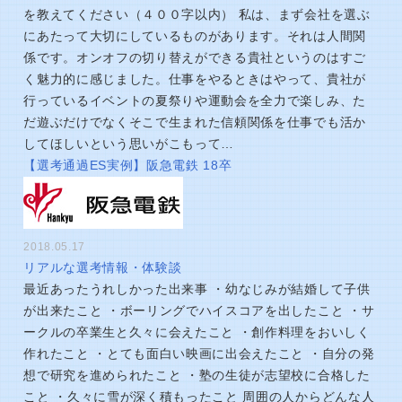
を教えてください（４００字以内） 私は、まず会社を選ぶ
にあたって大切にしているものがあります。それは人間関
係です。オンオフの切り替えができる貴社というのはすご
く魅力的に感じました。仕事をやるときはやって、貴社が
行っているイベントの夏祭りや運動会を全力で楽しみ、た
だ遊ぶだけでなくそこで生まれた信頼関係を仕事でも活か
してほしいという思いがこもって…
【選考通過ES実例】阪急電鉄 18卒
2018.05.17
リアルな選考情報・体験談
最近あったうれしかった出来事 ・幼なじみが結婚して子供
が出来たこと ・ボーリングでハイスコアを出したこと ・サ
ークルの卒業生と久々に会えたこと ・創作料理をおいしく
作れたこと ・とても面白い映画に出会えたこと ・自分の発
想で研究を進められたこと ・塾の生徒が志望校に合格した
こと ・久々に雪が深く積もったこと 周囲の人からどんな人