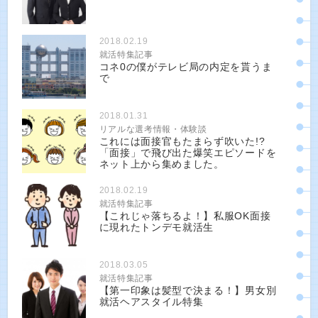
2018.02.19
就活特集記事
コネ0の僕がテレビ局の内定を貰うま
で
2018.01.31
リアルな選考情報・体験談
これには面接官もたまらず吹いた!?
「面接」で飛び出た爆笑エピソードを
ネット上から集めました。
2018.02.19
就活特集記事
【これじゃ落ちるよ！】私服OK面接
に現れたトンデモ就活生
2018.03.05
就活特集記事
【第一印象は髪型で決まる！】男女別
就活ヘアスタイル特集