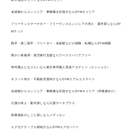
未経験からエンジニア・事務職を目指すならDYMキャリア
フリーランスマーケター・フリーランスエンジニアの求人・案件探しならDY
Mテック
既卒・第二新卒・フリーター・未経験などの就職・転職ならDYM就職
障がい者雇用・就労移行支援ならワークスバリアフリー
寿司職人になりたいなら東京寿司職人育成アカデミー（スシショク）
オフィス仲介・不動産売買仲介ならDYMリアルエステート
未経験からエンジニア・事務職を目指すならDYMキャリア（求職者向け）
介護の求人・案件探しなら介護サーチプラス
医療福祉のしごと探しならメディルン
エグゼクティブ人材紹介ならDYMエグゼパート