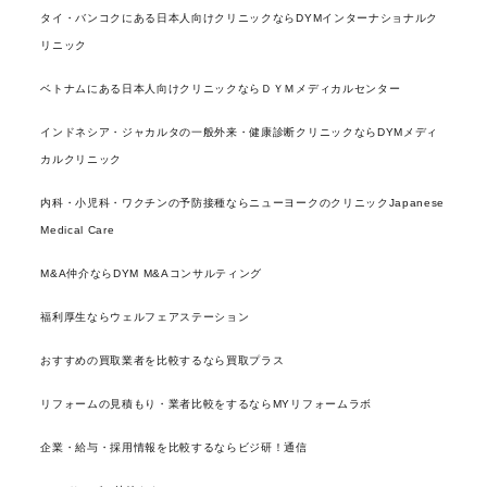
タイ・バンコクにある日本人向けクリニックならDYMインターナショナルク
リニック
ベトナムにある日本人向けクリニックならＤＹＭメディカルセンター
インドネシア・ジャカルタの一般外来・健康診断クリニックならDYMメディ
カルクリニック
内科・小児科・ワクチンの予防接種ならニューヨークのクリニックJapanese
Medical Care
M&A仲介ならDYM M&Aコンサルティング
福利厚生ならウェルフェアステーション
おすすめの買取業者を比較するなら買取プラス
リフォームの見積もり・業者比較をするならMYリフォームラボ
企業・給与・採用情報を比較するならビジ研！通信