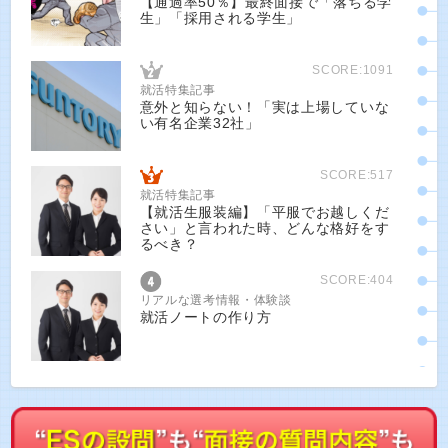
【通過率50％】最終面接で「落ちる学
生」「採用される学生」
SCORE:1091
就活特集記事
意外と知らない！「実は上場していな
い有名企業32社」
SCORE:517
就活特集記事
【就活生服装編】「平服でお越しくだ
さい」と言われた時、どんな格好をす
るべき？
SCORE:404
リアルな選考情報・体験談
就活ノートの作り方