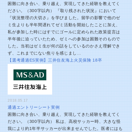
困難に向き合い、乗り越え、実現してきた経験を教えてく
ださい。（300字以内） 『取り残された状況』において
『状況整理の大切さ』を学びました。留学の影響で他のゼ
ミ生よりも半年間遅れてゼミ活動を開始したことに加え、
私が参加した時にはすでにゴールに定められた政策提言は
半年後に迫っていたため、ゼミへの参加は困難そのもので
した。当初はゼミ生が何の話をしているのかさえ理解でき
ず、これまでにない焦りを感じまし…
【選考通過ES実例】三井住友海上火災保険 18卒
2018.05.17
通過エントリーシート実例
困難に向き合い、乗り越え、実現してきた経験を教えてく
ださい。（300字以内） 私は、高校サッカー時、大きな怪
我により約1年半サッカーが出来ませんでした。医者にはも