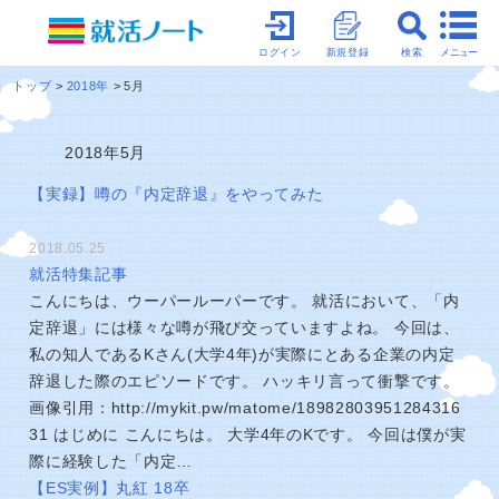
メニュー
ログイン
新規登録
検索
トップ
2018年
5月
2018年5月
【実録】噂の『内定辞退』をやってみた
2018.05.25
就活特集記事
こんにちは、ウーパールーパーです。 就活において、「内
定辞退」には様々な噂が飛び交っていますよね。 今回は、
私の知人であるKさん(大学4年)が実際にとある企業の内定
辞退した際のエピソードです。 ハッキリ言って衝撃です。
画像引用：http://mykit.pw/matome/18982803951284316
31 はじめに こんにちは。 大学4年のKです。 今回は僕が実
際に経験した「内定…
【ES実例】丸紅 18卒