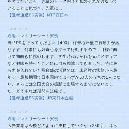
を考えたところ、先輩のトーク内容と私のそれが異なって
いることに気づき、先輩に…
【選考通過ES実例】NTT西日本
2018.04.12
通過エントリーシート実例
自己PRを行ってください（400） 好奇心旺盛で行動力があ
ります。何事にも好奇心を持って行動するので、目標に向
けて前向きに挑戦します。学生時代はそれを元にメディア
など興味を持ったことには自ら挑戦してきました。特に最
も力を入れていた写真部の活動では、未経験の状態から最
年少・最短期間で日本国内ではわずか50人のうちの1人にな
り、さらには全国大会の撮影に出場するまでになりまし
た。どうすれば期間を短縮で…
【選考通過ES実例】JR東日本企画
2018.04.12
通過エントリーシート実例
広告業界は今後どのように成長していくか（250字） ネッ