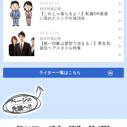
2018.02.19
就活特集記事
【これじゃ落ちるよ！】私服OK面接
に現れたトンデモ就活生
2018.03.05
就活特集記事
【第一印象は髪型で決まる！】男女別
就活ヘアスタイル特集
ライター一覧はこちら