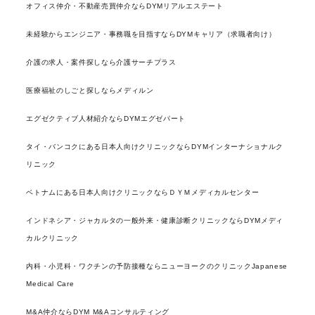
オフィス仲介・不動産売買仲介ならDYMリアルエステート
未経験からエンジニア・事務職を目指すならDYMキャリア（求職者向け）
介護の求人・案件探しなら介護サーチプラス
医療福祉のしごと探しならメディルン
エグゼクティブ人材紹介ならDYMエグゼパート
タイ・バンコクにある日本人向けクリニックならDYMインターナショナルク
リニック
ベトナムにある日本人向けクリニックならＤＹＭメディカルセンター
インドネシア・ジャカルタの一般外来・健康診断クリニックならDYMメディ
カルクリニック
内科・小児科・ワクチンの予防接種ならニューヨークのクリニックJapanese
Medical Care
M&A仲介ならDYM M&Aコンサルティング