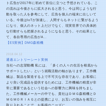
ト広告が2017年に初めて首位に立つと予想されている。こ
の流れは今後さらに拡大されると思う。今は同じような行
動を取った人を参考にして、広告を個人の端末に出しいて
いる。今後はIoTが加速し、人間すらもネットに繋がるよう
になり、個人のネット上だけでなく、現実世界での具体的
な行動すらも把握されるようになると思う。その結果とし
て、各自専用の広告がA…
【ES実例】DMG森精機
2018.04.12
通過エントリーシート実例
当社への志望動機 私には、「多くの人々の生活を根底から
サポートしたい」という就職活動の軸があります。工作機
械は、製品を製造する上で不可欠な存在であり、お客様に
より良い完成品を提供するためには、工作機械の精度が非
常に重要であるという社会への影響力に興味を持ちまし
た。工作機械メーカーの中でも、貴社はＤＭＧ森精機とＤ
ＭＧＭＯＲＩＡＧとの提携により、お互いの強みを相互に
取り入れることで、お客様のニーズに…