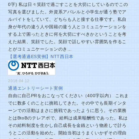
0字) 私は日々笑顔で過ごすことを大切にしているのでこの
写真を選びました。外資系アパレルと小学生が通う塾でア
ルバイトをしていて、どちらも人と接する仕事です。私自
身が年代の違う人や国籍の違う人とコミュニケーションを
する上で困ったときに何を大切にすべきかということを考
えた結果、笑顔でした。笑顔で話しやすい雰囲気を作るこ
とがコミュニケーションのき…
【選考通過ES実例】NTT西日本
2018.04.12
通過エントリーシート実例
自由に自己PRをおこなってください（400字以内） これま
でに数多くのことに挑戦してきた。その中でも長期インタ
ーンでの活動はまさに挑戦であったように思う。その業務
とはBtoBのテレアポで、給料は成果報酬性であった。私は
その給料制度を生かし自己成長を金銭という物差しで計ろ
うとこの活動を始めた。開始当初はうまくいかずその理由