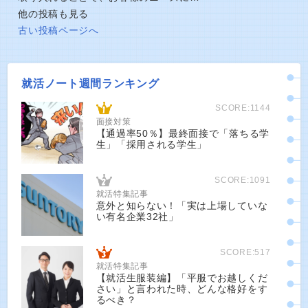
他の投稿も見る
古い投稿ページへ
就活ノート週間ランキング
SCORE:1144
面接対策
【通過率50％】最終面接で「落ちる学
生」「採用される学生」
SCORE:1091
就活特集記事
意外と知らない！「実は上場していな
い有名企業32社」
SCORE:517
就活特集記事
【就活生服装編】「平服でお越しくだ
さい」と言われた時、どんな格好をす
るべき？