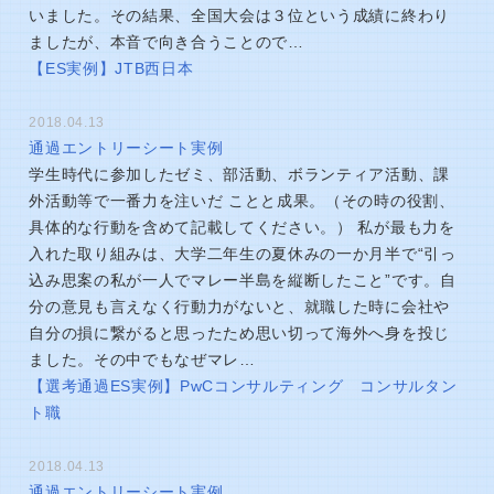
いました。その結果、全国大会は３位という成績に終わり
ましたが、本音で向き合うことので…
【ES実例】JTB西日本
2018.04.13
通過エントリーシート実例
学生時代に参加したゼミ、部活動、ボランティア活動、課
外活動等で一番力を注いだ ことと成果。（その時の役割、
具体的な行動を含めて記載してください。） 私が最も力を
入れた取り組みは、大学二年生の夏休みの一か月半で“引っ
込み思案の私が一人でマレー半島を縦断したこと”です。自
分の意見も言えなく行動力がないと、就職した時に会社や
自分の損に繋がると思ったため思い切って海外へ身を投じ
ました。その中でもなぜマレ…
【選考通過ES実例】PwCコンサルティング コンサルタン
ト職
2018.04.13
通過エントリーシート実例