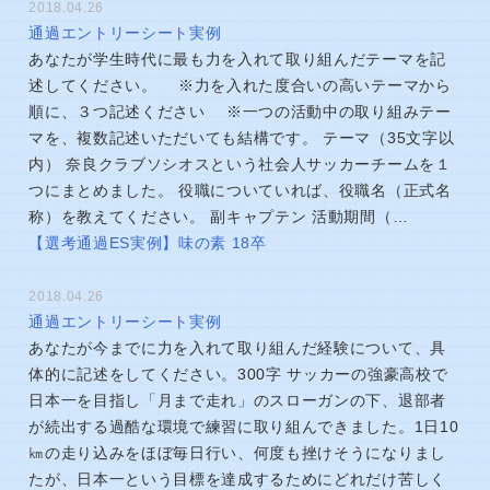
2018.04.26
通過エントリーシート実例
あなたが学生時代に最も力を入れて取り組んだテーマを記
述してください。 ※力を入れた度合いの高いテーマから
順に、３つ記述ください ※一つの活動中の取り組みテー
マを、複数記述いただいても結構です。 テーマ（35文字以
内） 奈良クラブソシオスという社会人サッカーチームを１
つにまとめました。 役職についていれば、役職名（正式名
称）を教えてください。 副キャプテン 活動期間（…
【選考通過ES実例】味の素 18卒
2018.04.26
通過エントリーシート実例
あなたが今までに力を入れて取り組んだ経験について、具
体的に記述をしてください。300字 サッカーの強豪高校で
日本一を目指し「月まで走れ」のスローガンの下、退部者
が続出する過酷な環境で練習に取り組んできました。1日10
㎞の走り込みをほぼ毎日行い、何度も挫けそうになりまし
たが、日本一という目標を達成するためにどれだけ苦しく