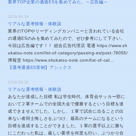
業界TOP企業の通過ESを集めてみた。～広告編～
2018.04.16
リアルな選考情報・体験談
業界のTOPやリーディングカンパニーと言われている会社
の通過ESのみを集めてみたので、ぜひ参考にして下さい。
今回は広告編です！！ 総合広告代理店 電通 https://www.sh
ukatsu-note.com/list-of-category/passing-es/post-78055/
博報堂 https://www.shukatsu-note.com/list-of-cat…
【選考通過ES実例】アシックス
2018.04.16
リアルな選考情報・体験談
あなたが達成した目標 私は学生時代、体育会サッカー部に
おいて２軍チームでの全国大会で優勝するという目標を達
成できませんでした。しかし、１軍で試合に出ることの出
来ない者同士悔しさをぶつけ、最高のチームになるという
目標を達成することができました。１軍の選手以上に勝ち
にこだわった私は、厳しい要求を何度も行い、ぶつかり合