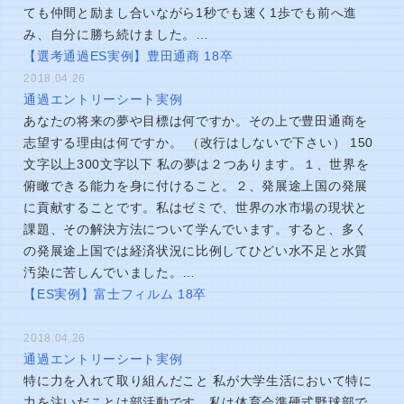
ても仲間と励まし合いながら1秒でも速く1歩でも前へ進
み、自分に勝ち続けました。…
【選考通過ES実例】豊田通商 18卒
2018.04.26
通過エントリーシート実例
あなたの将来の夢や目標は何ですか。その上で豊田通商を
志望する理由は何ですか。 （改行はしないで下さい） 150
文字以上300文字以下 私の夢は２つあります。１、世界を
俯瞰できる能力を身に付けること。２、発展途上国の発展
に貢献することです。私はゼミで、世界の水市場の現状と
課題、その解決方法について学んでいます。すると、多く
の発展途上国では経済状況に比例してひどい水不足と水質
汚染に苦しんでいました。…
【ES実例】富士フィルム 18卒
2018.04.26
通過エントリーシート実例
特に力を入れて取り組んだこと 私が大学生活において特に
力を注いだことは部活動です。私は体育会準硬式野球部で