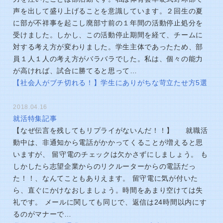
声を出して盛り上げることを意識しています。２回生の夏
に部が不祥事を起こし廃部寸前の１年間の活動停止処分を
受けました。しかし、この活動停止期間を経て、チームに
対する考え方が変わりました。学生主体であったため、部
員１人１人の考え方がバラバラでした。私は、個々の能力
が高ければ、試合に勝てると思って…
【社会人がブチ切れる！】学生にありがちな苛立たせ方5選
2018.04.16
就活特集記事
【なぜ伝言を残してもリプライがないんだ！！】 就職活
動中は、非通知から電話がかかってくることが増えると思
いますが、 留守電のチェックは欠かさずにしましょう。 も
しかしたら志望企業からのリクルーターからの電話だっ
た！！、なんてこともありえます。 留守電に気が付いた
ら、直ぐにかけなおしましょう。時間をあまり空けては失
礼です。 メールに関しても同じで、返信は24時間以内にす
るのがマナーで…