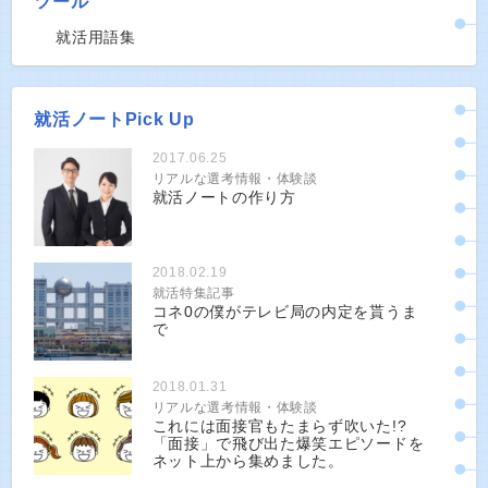
ツール
就活用語集
就活ノートPick Up
2017.06.25
リアルな選考情報・体験談
就活ノートの作り方
2018.02.19
就活特集記事
コネ0の僕がテレビ局の内定を貰うま
で
2018.01.31
リアルな選考情報・体験談
これには面接官もたまらず吹いた!?
「面接」で飛び出た爆笑エピソードを
ネット上から集めました。