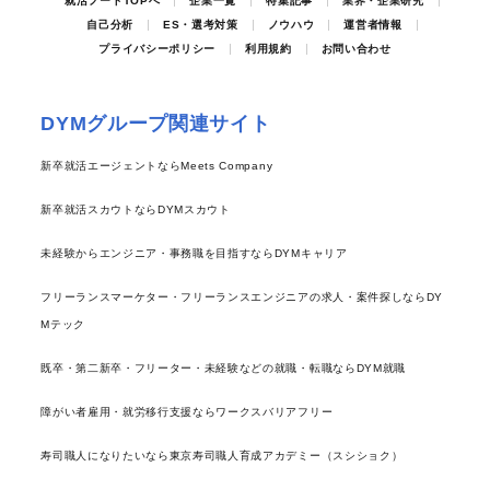
就活ノートTOPへ
企業一覧
特集記事
業界・企業研究
自己分析
ES・選考対策
ノウハウ
運営者情報
プライバシーポリシー
利用規約
お問い合わせ
DYMグループ関連サイト
新卒就活エージェントならMeets Company
新卒就活スカウトならDYMスカウト
未経験からエンジニア・事務職を目指すならDYMキャリア
フリーランスマーケター・フリーランスエンジニアの求人・案件探しならDY
Mテック
既卒・第二新卒・フリーター・未経験などの就職・転職ならDYM就職
障がい者雇用・就労移行支援ならワークスバリアフリー
寿司職人になりたいなら東京寿司職人育成アカデミー（スシショク）