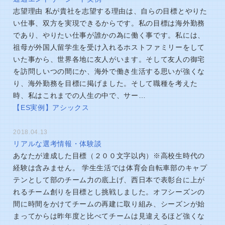
志望理由 私が貴社を志望する理由は、自らの目標とやりた
い仕事、双方を実現できるからです。私の目標は海外勤務
であり、やりたい仕事が誰かの為に働く事です。私には、
祖母が外国人留学生を受け入れるホストファミリーをして
いた事から、世界各地に友人がいます。そして友人の御宅
を訪問しいつの間にか、海外で働き生活する思いが強くな
り、海外勤務を目標に掲げました。そして職種を考えた
時、私はこれまでの人生の中で、サー…
【ES実例】アシックス
2018.04.13
リアルな選考情報・体験談
あなたが達成した目標（２００文字以内）※高校生時代の
経験は含みません。 学生生活では体育会自転車部のキャプ
テンとして部のチーム力の底上げ、西日本で表彰台に上が
れるチーム創りを目標とし挑戦しました。オフシーズンの
間に時間をかけてチームの再建に取り組み、シーズンが始
まってからは昨年度と比べてチームは見違えるほど強くな