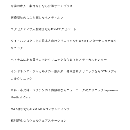
介護の求人・案件探しなら介護サーチプラス
医療福祉のしごと探しならメディルン
エグゼクティブ人材紹介ならDYMエグゼパート
タイ・バンコクにある日本人向けクリニックならDYMインターナショナルク
リニック
ベトナムにある日本人向けクリニックならＤＹＭメディカルセンター
インドネシア・ジャカルタの一般外来・健康診断クリニックならDYMメディ
カルクリニック
内科・小児科・ワクチンの予防接種ならニューヨークのクリニックJapanese
Medical Care
M&A仲介ならDYM M&Aコンサルティング
福利厚生ならウェルフェアステーション