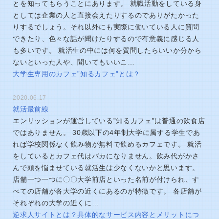
とを知ってもらうことにあります。 就職活動をしている身
としては企業の人と直接会えたりするのでありがたかった
りするでしょう。それ以外にも実際に働いている人に質問
できたり、色々な話が聞けたりするので有意義に感じる人
も多いです。 就活生の中には何を質問したらいいか分から
ないといった人や、聞いてもいいこ…
大学生専用のカフェ”知るカフェ”とは？
2020.06.17
就活最前線
エンリッションが運営している”知るカフェ”は普通の飲食店
ではありません。 30歳以下の4年制大学に属する学生であ
れば学校関係なく飲み物が無料で飲めるカフェです。 就活
をしているとカフェ代はバカになりません。飲み代がかさ
んで頭を悩ませている就活生は少なくないかと思います。
店舗一つ一つに〇〇大学前店といった名前が付けられ、す
べての店舗が各大学の近くにあるのが特徴です。 各店舗が
それぞれの大学の近くに…
逆求人サイトとは？具体的なサービス内容とメリットにつ