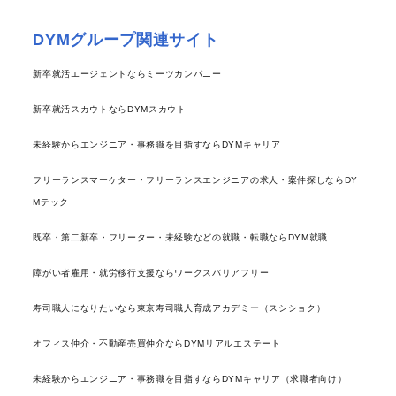
DYMグループ関連サイト
新卒就活エージェントならミーツカンパニー
新卒就活スカウトならDYMスカウト
未経験からエンジニア・事務職を目指すならDYMキャリア
フリーランスマーケター・フリーランスエンジニアの求人・案件探しならDY
Mテック
既卒・第二新卒・フリーター・未経験などの就職・転職ならDYM就職
障がい者雇用・就労移行支援ならワークスバリアフリー
寿司職人になりたいなら東京寿司職人育成アカデミー（スシショク）
オフィス仲介・不動産売買仲介ならDYMリアルエステート
未経験からエンジニア・事務職を目指すならDYMキャリア（求職者向け）