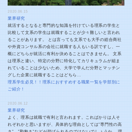
2020.06.15
業界研究
就活するとなると専門的な知識を付けている理系の学生と
比較して文系の学生は就職することが少々難しいと言われ
ることがあります。 とは言っても文系でも大手の総合商社
や外資コンサル系の会社に就職する人もいる訳ですし、一
概にどちらが就活に有利か決めることはできません。 文系
は理系と違い、特定の分野に特化してカリキュラムが組ま
れていることは少ないため、大学で学んだ分野とマッチン
グした企業に就職することはどちら…
理系学生必見！！理系におすすめする職業一覧を学部別に
ご紹介！
2020.06.12
業界研究
よく、理系は就職で有利と言われます。こればかりは人そ
れぞれかと思いますが、具体的な理由としては”専門性の高
さ”、”勤勉さ”などが挙げられるのではないでしょうか。 理