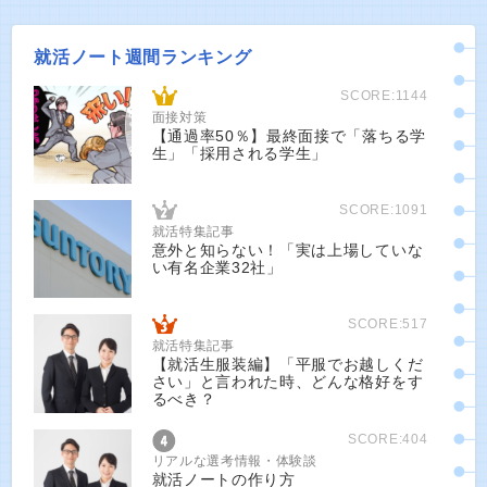
就活ノート週間ランキング
SCORE:1144
面接対策
【通過率50％】最終面接で「落ちる学
生」「採用される学生」
SCORE:1091
就活特集記事
意外と知らない！「実は上場していな
い有名企業32社」
SCORE:517
就活特集記事
【就活生服装編】「平服でお越しくだ
さい」と言われた時、どんな格好をす
るべき？
SCORE:404
リアルな選考情報・体験談
就活ノートの作り方