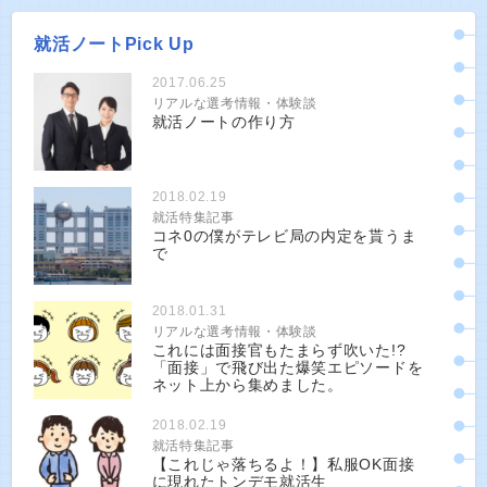
就活ノートPick Up
2017.06.25
リアルな選考情報・体験談
就活ノートの作り方
2018.02.19
就活特集記事
コネ0の僕がテレビ局の内定を貰うま
で
2018.01.31
リアルな選考情報・体験談
これには面接官もたまらず吹いた!?
「面接」で飛び出た爆笑エピソードを
ネット上から集めました。
2018.02.19
就活特集記事
【これじゃ落ちるよ！】私服OK面接
に現れたトンデモ就活生