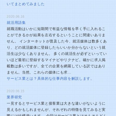
いてまとめてみました
2020.06.16
就活用語集
就職活動はいかに短期間で有益な情報を早く手に入れるこ
とができるかが結果を左右するということに間違いありま
せん。 インターネットが普及した今、就活媒体は数多くあ
り、どの就活媒体に登録したらいいか分からないという就
活生は少なくありません。 多くの就活生が必ずといってい
いほど最初に登録するマイナビやリクナビ。確かに求人掲
載数は多いですが、全ての企業を網羅している訳ではあり
ません。当然、これらの媒体にも求…
サービス業とは？具体的な仕事内容を解説します。
2020.06.15
業界研究
一見するとサービス業と接客業は大きな違いがないように
見えるかもしれませんが、それぞれの特徴を見てみると実
際には結構違います。 今回はサービス業とはそもそもどん