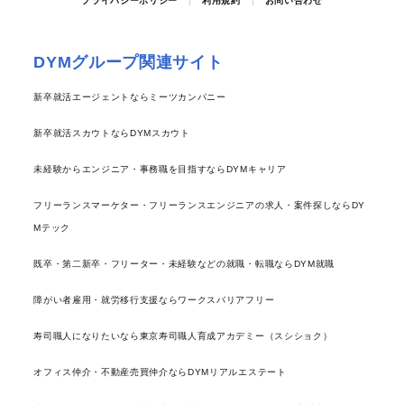
プライバシーポリシー
利用規約
お問い合わせ
DYMグループ関連サイト
新卒就活エージェントならミーツカンパニー
新卒就活スカウトならDYMスカウト
未経験からエンジニア・事務職を目指すならDYMキャリア
フリーランスマーケター・フリーランスエンジニアの求人・案件探しならDY
Mテック
既卒・第二新卒・フリーター・未経験などの就職・転職ならDYM就職
障がい者雇用・就労移行支援ならワークスバリアフリー
寿司職人になりたいなら東京寿司職人育成アカデミー（スシショク）
オフィス仲介・不動産売買仲介ならDYMリアルエステート