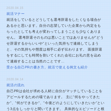
2020.04.15
就活マナー
就活をしているとどうしても選考辞退をしたくなる場合が
あるかと思います。自分の志望していた企業から内定をも
らったとしても考えが変わってしまうことも少なくありま
せん。 選考辞退そのものは悪いことではありませんが”どう
せ辞退するからいいや”といった気持ちで連絡してしまう
と、その気持ちや態度は相手に必ず伝わります。 面接辞退
をするにしても時間を割いてくれた会社にお礼の意を込め
て連絡することは当然のことです…
受かる自己PRの書き方。就活で使える例文も紹介
2020.04.14
就活の流れ
自己PRは会社が求める人材に自分がマッチしていることを
アピールするための場であります。 主に”何をやってきた
か”、”何ができるか”、”今後どのようにしていきたいか”とい
う3点をしっかりと聞いてきます。 具体的なエピソードと根