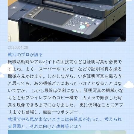
2020.04.28
就活のプロが語る
転職活動時やアルバイトの面接前などは証明写真が必要で
すよね。よく、スーパーやコンビニなどで証明写真を撮る
機械を見かけます。しかしながら、いざ証明写真を撮ろう
と思っても、あの機械どこにあったっけ？となることはな
いですか。 しかし最近は便利になり、証明写真の機械がな
くともセブンイレブンのコピー機で、カメラで撮影した写
真を現像できるまでになりました。 更に便利なことにアプ
リまでも登場し、画面一つボタン一…
就活でやる気が出ないときには共通点があった。考えられ
る原因と、それに向けた改善策とは？