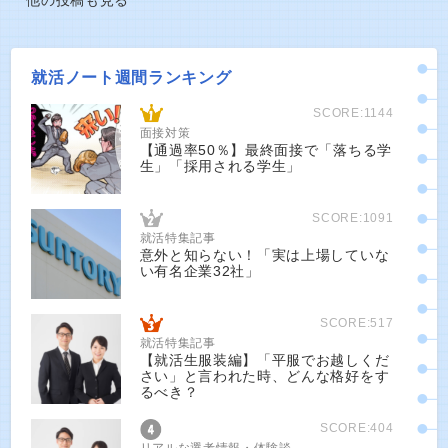
他の投稿も見る
就活ノート週間ランキング
SCORE:1144
面接対策
【通過率50％】最終面接で「落ちる学
生」「採用される学生」
SCORE:1091
就活特集記事
意外と知らない！「実は上場していな
い有名企業32社」
SCORE:517
就活特集記事
【就活生服装編】「平服でお越しくだ
さい」と言われた時、どんな格好をす
るべき？
SCORE:404
リアルな選考情報・体験談