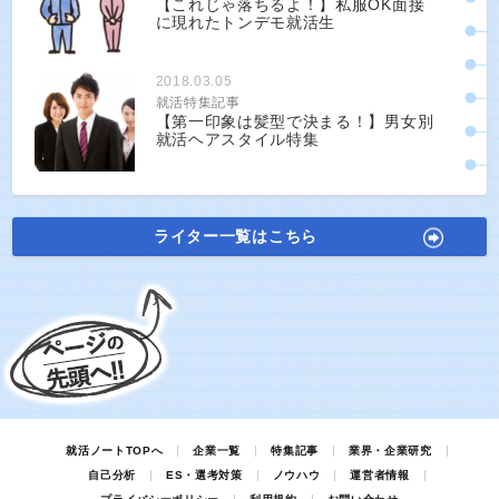
【これじゃ落ちるよ！】私服OK面接
に現れたトンデモ就活生
2018.03.05
就活特集記事
【第一印象は髪型で決まる！】男女別
就活ヘアスタイル特集
ライター一覧はこちら
就活ノートTOPへ
企業一覧
特集記事
業界・企業研究
自己分析
ES・選考対策
ノウハウ
運営者情報