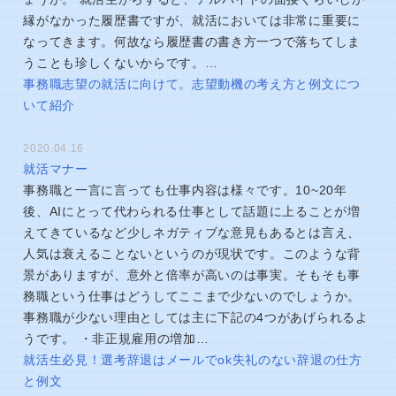
縁がなかった履歴書ですが、就活においては非常に重要に
なってきます。何故なら履歴書の書き方一つで落ちてしま
うことも珍しくないからです。…
事務職志望の就活に向けて。志望動機の考え方と例文につ
いて紹介
2020.04.16
就活マナー
事務職と一言に言っても仕事内容は様々です。10~20年
後、AIにとって代わられる仕事として話題に上ることが増
えてきているなど少しネガティブな意見もあるとは言え、
人気は衰えることないというのが現状です。このような背
景がありますが、意外と倍率が高いのは事実。そもそも事
務職という仕事はどうしてここまで少ないのでしょうか。
事務職が少ない理由としては主に下記の4つがあげられるよ
うです。 ・非正規雇用の増加…
就活生必見！選考辞退はメールでok失礼のない辞退の仕方
と例文