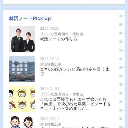
就活ノートPick Up
2017.06.25
リアルな選考情報・体験談
就活ノートの作り方
2018.02.19
就活特集記事
コネ0の僕がテレビ局の内定を貰うま
で
2018.01.31
リアルな選考情報・体験談
これには面接官もたまらず吹いた!?
「面接」で飛び出た爆笑エピソードを
ネット上から集めました。
2018.02.19
就活特集記事