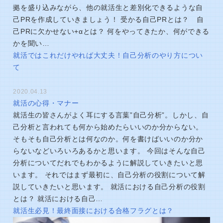
拠を盛り込みながら、他の就活生と差別化できるような自
己PRを作成していきましょう！ 受かる自己PRとは？ 自
己PRに欠かせない+αとは？ 何をやってきたか、何ができる
かを聞い…
就活ではこれだけやれば大丈夫！自己分析のやり方につい
て
2020.04.13
就活の心得・マナー
就活生の皆さんがよく耳にする言葉”自己分析”。しかし、自
己分析と言われても何から始めたらいいのか分からない。
そもそも自己分析とは何なのか。何を書けばいいのか分か
らないなどいろいろあるかと思います。 今回はそんな自己
分析についてだれでもわかるように解説していきたいと思
います。 それではまず最初に、自己分析の役割について解
説していきたいと思います。 就活における自己分析の役割
とは？ 就活における自己…
就活生必見！最終面接における合格フラグとは？