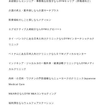
未経験からエンジニア・事務職を目指すならDYMキャリア（求職者向け）
介護の求人・案件探しなら介護サーチプラス
医療福祉のしごと探しならメディルン
エグゼクティブ人材紹介ならDYMエグゼパート
タイ・バンコクにある日本人向けクリニックならDYMインターナショナルク
リニック
ベトナムにある日本人向けクリニックならＤＹＭメディカルセンター
インドネシア・ジャカルタの一般外来・健康診断クリニックならDYMメディ
カルクリニック
内科・小児科・ワクチンの予防接種ならニューヨークのクリニックJapanese
Medical Care
M&A仲介ならDYM M&Aコンサルティング
福利厚生ならウェルフェアステーション