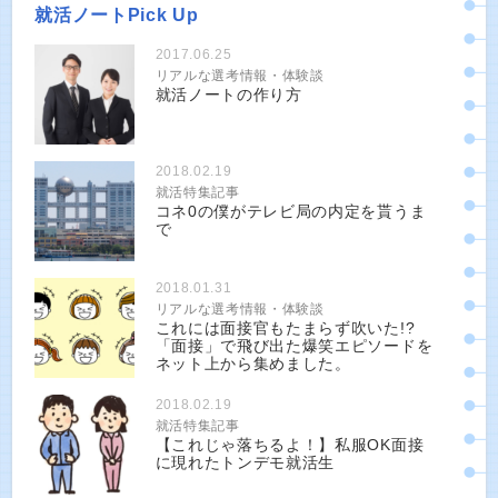
就活ノートPick Up
2017.06.25
リアルな選考情報・体験談
就活ノートの作り方
2018.02.19
就活特集記事
コネ0の僕がテレビ局の内定を貰うま
で
2018.01.31
リアルな選考情報・体験談
これには面接官もたまらず吹いた!?
「面接」で飛び出た爆笑エピソードを
ネット上から集めました。
2018.02.19
就活特集記事
【これじゃ落ちるよ！】私服OK面接
に現れたトンデモ就活生