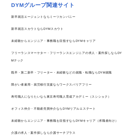
DYMグループ関連サイト
新卒就活エージェントならミーツカンパニー
新卒就活スカウトならDYMスカウト
未経験からエンジニア・事務職を目指すならDYMキャリア
フリーランスマーケター・フリーランスエンジニアの求人・案件探しならDY
Mテック
既卒・第二新卒・フリーター・未経験などの就職・転職ならDYM就職
障がい者雇用・就労移行支援ならワークスバリアフリー
寿司職人になりたいなら東京寿司職人育成アカデミー（スシショク）
オフィス仲介・不動産売買仲介ならDYMリアルエステート
未経験からエンジニア・事務職を目指すならDYMキャリア（求職者向け）
介護の求人・案件探しなら介護サーチプラス