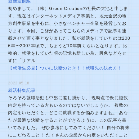
就活最前線
初めまして。（株）Green Creationの社長の大池と申しま
す。現在はインターネットメディア事業と、地元金沢の地
方創生事業を中心に、小さなベンチャー企業を経営してお
ります。今回、ご縁があってこちらのメディアで記事を連
載させて頂く事となりました。私が就活をしていたのは200
6年〜2007年頃で、ちょうど10年前くらいとなります。比
較的、就活をしていた頃の記憶も新しい為、脚色などをせ
ずに「リアル…
【就活生必見】ついに決断のとき！！就職先の決め方！
2022.05.18
就活特集記事
そろそろ就職活動も中盤に差し掛かり、 現時点で既に複数
内定を持っている方もいるのではないでしょうか。 複数の
内定をいただくと、どこに就職するか悩みますよね。 あな
たが最適な決断をすることができるように、この記事を書
いてみました。 ぜひ参考にしてみてください！ 自分の将来
にこだわること！ たくさんの企業から内定をいただくこと