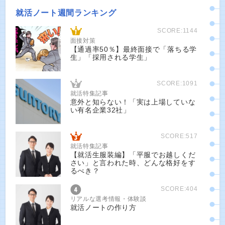
就活ノート週間ランキング
SCORE:1144
面接対策
【通過率50％】最終面接で「落ちる学
生」「採用される学生」
SCORE:1091
就活特集記事
意外と知らない！「実は上場していな
い有名企業32社」
SCORE:517
就活特集記事
【就活生服装編】「平服でお越しくだ
さい」と言われた時、どんな格好をす
るべき？
SCORE:404
リアルな選考情報・体験談
就活ノートの作り方