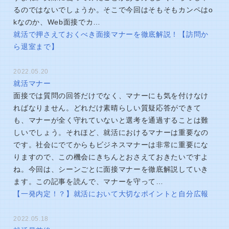
るのではないでしょうか。そこで今回はそもそもカンペはo
kなのか、Web面接でカ…
就活で押さえておくべき面接マナーを徹底解説！【訪問か
ら退室まで】
2022.05.20
就活マナー
面接では質問の回答だけでなく、マナーにも気を付けなけ
ればなりません。どれだけ素晴らしい質疑応答ができて
も、マナーが全く守れていないと選考を通過することは難
しいでしょう。それほど、就活におけるマナーは重要なの
です。社会にでてからもビジネスマナーは非常に重要にな
りますので、この機会にきちんとおさえておきたいですよ
ね。今回は、シーンごとに面接マナーを徹底解説していき
ます。この記事を読んで、マナーを守って…
【一発内定！？】就活において大切なポイントと自分広報
2022.05.18