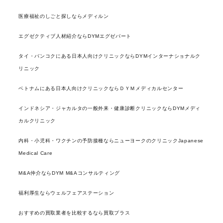
医療福祉のしごと探しならメディルン
エグゼクティブ人材紹介ならDYMエグゼパート
タイ・バンコクにある日本人向けクリニックならDYMインターナショナルク
リニック
ベトナムにある日本人向けクリニックならＤＹＭメディカルセンター
インドネシア・ジャカルタの一般外来・健康診断クリニックならDYMメディ
カルクリニック
内科・小児科・ワクチンの予防接種ならニューヨークのクリニックJapanese
Medical Care
M&A仲介ならDYM M&Aコンサルティング
福利厚生ならウェルフェアステーション
おすすめの買取業者を比較するなら買取プラス