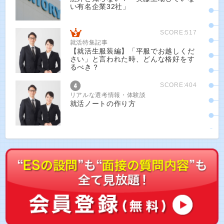
い有名企業32社」
SCORE:517
就活特集記事
【就活生服装編】「平服でお越しくだ
さい」と言われた時、どんな格好をす
るべき？
SCORE:404
リアルな選考情報・体験談
就活ノートの作り方