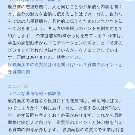
履歴書の志望動機に、人と同じことや抽象的な内容を書く
と、自分の魅力を企業に伝えることはできません。自分な
らではの志望動機を、具体的に伝えるためのノウハウを知
っておきましょう。考え方や着眼点のヒントを例文付きで
紹介します。 企業は志望動機から何を見ている？ 企業は、
学生の志望動機から『モチベーションの高さ』と『将来の
ビジョンがどれだけ描けているか』をチェックしていま
す。正解はありません。熱意とビジ…
役員面接での逆質問は何を聞けばいい？質問のポイントと
逆質問の例
2021.04.20
リアルな選考情報・体験談
最終面接で経営者や役員にする逆質問は、何を聞けば良い
のでしょうか？「特にありません」と答えるのはNGなの
で、必ず質問を考えておく必要があります。これから最終
面接に臨む人に向けて、逆質問のポイントと好印象を与え
る質問の例を紹介します。 役員面接の逆質問で企業は何を