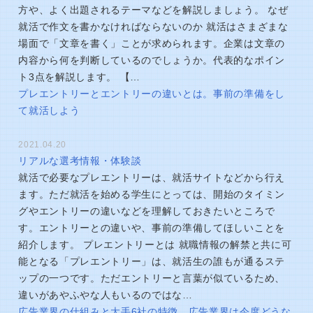
方や、よく出題されるテーマなどを解説しましょう。 なぜ
就活で作文を書かなければならないのか 就活はさまざまな
場面で「文章を書く」ことが求められます。企業は文章の
内容から何を判断しているのでしょうか。代表的なポイン
ト3点を解説します。 【…
プレエントリーとエントリーの違いとは。事前の準備をし
て就活しよう
2021.04.20
リアルな選考情報・体験談
就活で必要なプレエントリーは、就活サイトなどから行え
ます。ただ就活を始める学生にとっては、開始のタイミン
グやエントリーの違いなどを理解しておきたいところで
す。エントリーとの違いや、事前の準備してほしいことを
紹介します。 プレエントリーとは 就職情報の解禁と共に可
能となる「プレエントリー」は、就活生の誰もが通るステ
ップの一つです。ただエントリーと言葉が似ているため、
違いがあやふやな人もいるのではな…
広告業界の仕組みと大手6社の特徴。広告業界は今度どうな