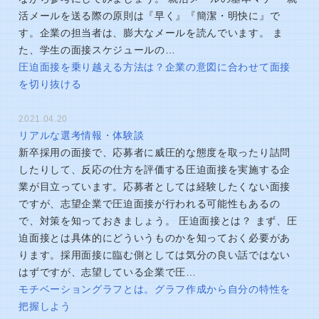
活メールを送る際の原則は『早く』『簡潔・明快に』で
す。企業の担当者は、膨大なメールを読んでいます。 ま
た、学生の面接スケジュールの…
圧迫面接を乗り越える方法は？企業の意図に合わせて面接
を切り抜ける
2021.04.20
リアルな選考情報・体験談
新卒採用の面接で、応募者に威圧的な態度を取ったり詰問
したりして、反応の仕方を評価する圧迫面接を実施する企
業が目立っています。応募者としては経験したくない面接
ですが、志望企業で圧迫面接が行われる可能性もあるの
で、対策を知っておきましょう。 圧迫面接とは？ まず、圧
迫面接とは具体的にどういうものかを知っておく必要があ
ります。採用面接に臨む側としては気分の良い話ではない
はずですが、志望している企業で圧…
モチベーショングラフとは。グラフ作成から自分の特性を
把握しよう