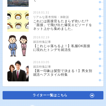
で
2018.01.31
リアルな選考情報・体験談
これには面接官もたまらず吹いた!?
「面接」で飛び出た爆笑エピソードを
ネット上から集めました。
2018.02.19
就活特集記事
【これじゃ落ちるよ！】私服OK面接
に現れたトンデモ就活生
2018.03.05
就活特集記事
【第一印象は髪型で決まる！】男女別
就活ヘアスタイル特集
ライター一覧はこちら