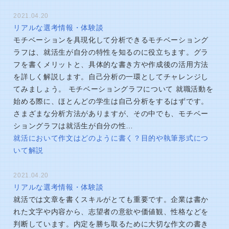
2021.04.20
リアルな選考情報・体験談
モチベーションを具現化して分析できるモチベーショング
ラフは、就活生が自分の特性を知るのに役立ちます。グラ
フを書くメリットと、具体的な書き方や作成後の活用方法
を詳しく解説します。自己分析の一環としてチャレンジし
てみましょう。 モチベーショングラフについて 就職活動を
始める際に、ほとんどの学生は自己分析をするはずです。
さまざまな分析方法がありますが、その中でも、モチベー
ショングラフは就活生が自分の性…
就活において作文はどのように書く？目的や執筆形式につ
いて解説
2021.04.20
リアルな選考情報・体験談
就活では文章を書くスキルがとても重要です。企業は書か
れた文字や内容から、志望者の意欲や価値観、性格などを
判断しています。内定を勝ち取るために大切な作文の書き