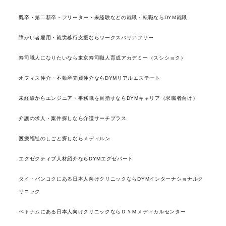
既卒・第二新卒・フリーター・未経験などの就職・転職ならDYM就職
障がい者雇用・就労移行支援ならワークスバリアフリー
寿司職人になりたいなら東京寿司職人育成アカデミー（スシショク）
オフィス仲介・不動産売買仲介ならDYMリアルエステート
未経験からエンジニア・事務職を目指すならDYMキャリア（求職者向け）
介護の求人・案件探しなら介護サーチプラス
医療福祉のしごと探しならメディルン
エグゼクティブ人材紹介ならDYMエグゼパート
タイ・バンコクにある日本人向けクリニックならDYMインターナショナルク
リニック
ベトナムにある日本人向けクリニックならＤＹＭメディカルセンター