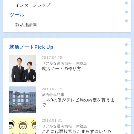
インターンシップ
ツール
就活用語集
就活ノートPick Up
2017.06.25
リアルな選考情報・体験談
就活ノートの作り方
2018.02.19
就活特集記事
コネ0の僕がテレビ局の内定を貰うま
で
2018.01.31
リアルな選考情報・体験談
これには面接官もたまらず吹いた!?