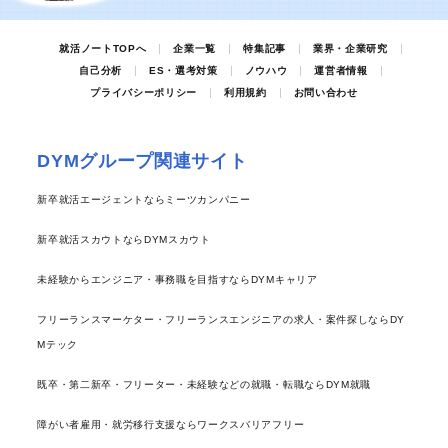
就活ノートTOPへ
企業一覧
特集記事
業界・企業研究
自己分析
ES・選考対策
ノウハウ
運営者情報
プライバシーポリシー
利用規約
お問い合わせ
DYMグループ関連サイト
新卒就活エージェントならミーツカンパニー
新卒就活スカウトならDYMスカウト
未経験からエンジニア・事務職を目指すならDYMキャリア
フリーランスマーケター・フリーランスエンジニアの求人・案件探しならDY
Mテック
既卒・第二新卒・フリーター・未経験などの就職・転職ならDYM就職
障がい者雇用・就労移行支援ならワークスバリアフリー