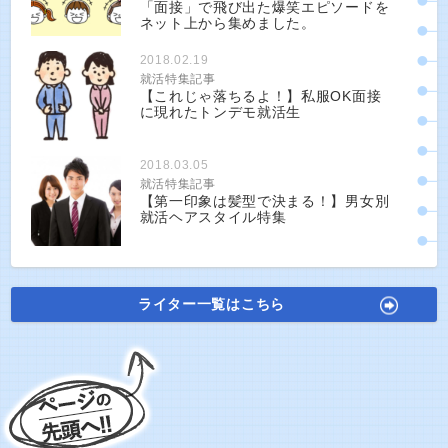
「面接」で飛び出た爆笑エピソードを
ネット上から集めました。
2018.02.19
就活特集記事
【これじゃ落ちるよ！】私服OK面接
に現れたトンデモ就活生
2018.03.05
就活特集記事
【第一印象は髪型で決まる！】男女別
就活ヘアスタイル特集
ライター一覧はこちら