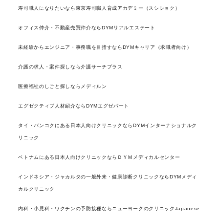
寿司職人になりたいなら東京寿司職人育成アカデミー（スシショク）
オフィス仲介・不動産売買仲介ならDYMリアルエステート
未経験からエンジニア・事務職を目指すならDYMキャリア（求職者向け）
介護の求人・案件探しなら介護サーチプラス
医療福祉のしごと探しならメディルン
エグゼクティブ人材紹介ならDYMエグゼパート
タイ・バンコクにある日本人向けクリニックならDYMインターナショナルク
リニック
ベトナムにある日本人向けクリニックならＤＹＭメディカルセンター
インドネシア・ジャカルタの一般外来・健康診断クリニックならDYMメディ
カルクリニック
内科・小児科・ワクチンの予防接種ならニューヨークのクリニックJapanese