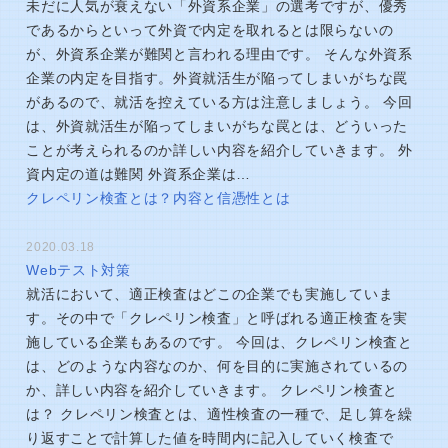
未だに人気が衰えない「外資系企業」の選考ですが、優秀
であるからといって外資で内定を取れるとは限らないの
が、外資系企業が難関と言われる理由です。 そんな外資系
企業の内定を目指す。外資就活生が陥ってしまいがちな罠
があるので、就活を控えている方は注意しましょう。 今回
は、外資就活生が陥ってしまいがちな罠とは、どういった
ことが考えられるのか詳しい内容を紹介していきます。 外
資内定の道は難関 外資系企業は…
クレペリン検査とは？内容と信憑性とは
2020.03.18
Webテスト対策
就活において、適正検査はどこの企業でも実施していま
す。その中で「クレペリン検査」と呼ばれる適正検査を実
施している企業もあるのです。 今回は、クレペリン検査と
は、どのような内容なのか、何を目的に実施されているの
か、詳しい内容を紹介していきます。 クレペリン検査と
は？ クレペリン検査とは、適性検査の一種で、足し算を繰
り返すことで計算した値を時間内に記入していく検査で