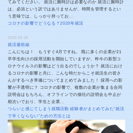
てみてください。 就活に腕時計は必要なのか 就活に腕時計
は、必須という訳ではありませんが、時間を管理するとい
う意味では、しっかり持ってお…
コロナの影響でどうなる？2020年就活
2020.03.25
就活最前線
こんにちは！ もうすぐ4月ですね。 既に多くの企業が21
卒学生向けの採用活動を開始していますが、昨今の新型コ
ロナウイルスの影響はどう出るのでしょうか？ 就活におけ
るコロナの影響と共に、こんな時だからこそ就活生の皆さ
んがするべき準備についてまとめてみました！ 採用への影
響が不透明に？ コロナの影響で、複数の企業が集まる合同
説明会はもちろん、オフラインでの個社の説明会も中止が
相次いでおり、学生と企業…
つらいと感じてしまう就職活動 経験者がまとめてみた”就活
で辛くならない”ための方法とは