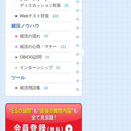
ディスカッション対策
32
Webテスト対策
133
就活ノウハウ
就活の流れ
25
就活の心得・マナー
131
OB/OG訪問
20
インターンシップ
52
ツール
就活用語集
24