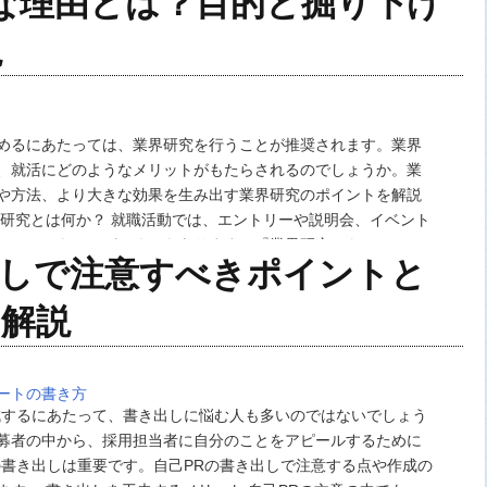
な理由とは？目的と掘り下げ
説
めるにあたっては、業界研究を行うことが推奨されます。業界
、就活にどのようなメリットがもたらされるのでしょうか。業
や方法、より大きな効果を生み出す業界研究のポイントを解説
界研究とは何か？ 就職活動では、エントリーや説明会、イベント
、やるべきことがいくつもあります。『業界研究』もその一つ
出しで注意すべきポイントと
析と業界研究は、エントリーシートの作成前に…
解説
ートの書き方
成するにあたって、書き出しに悩む人も多いのではないでしょう
募者の中から、採用担当者に自分のことをアピールするために
の書き出しは重要です。自己PRの書き出しで注意する点や作成の