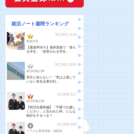
就活ノート週間ランキング
SCORE:1144
面接対策
【通過率50％】最終面接で「落ち
る学生」「採用される学生」
SCORE:1091
就活特集記事
意外と知らない！「実は上場して
いない有名企業32社」
SCORE:517
就活特集記事
【就活生服装編】「平服でお越し
ください」と言われた時、どんな
格好をするべき？
SCORE:404
リアルな選考情報・体験談