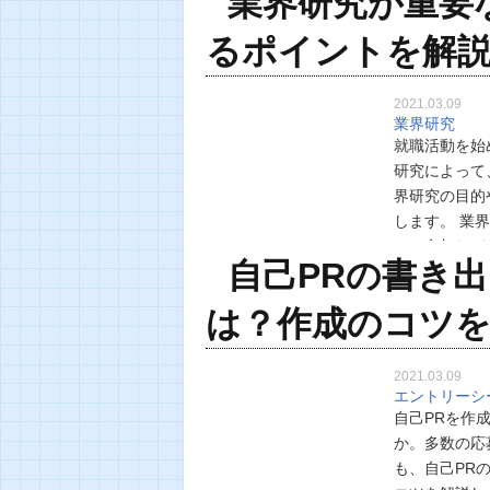
業界研究が重要
るポイントを解
2021.03.09
業界研究
就職活動を始
研究によって
界研究の目的
します。 業
への参加など
自己PRの書き
です。自己分
は？作成のコツを
2021.03.09
エントリーシ
自己PRを作
か。多数の応
も、自己PR