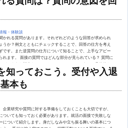
れる質問は？質問の意図を回
情報・体験談
聞かれる質問があります。それぞれどのような回答が求められ
ょうか？例文とともにチェックすることで、回答の仕方を考え
ずです。また逆質問の仕方について知ることで、上手なアピー
られます。 面接の質問ではどんな部分が見られている？ 質問に
はどのような部分をチェックしているのでしょうか？具体的な
を知っておこう。受付や入退
いく前に、まずは企業側の意図を理解して…
の基本も
、企業研究や質問に対する準備をしておくことも大切ですが、
についても知っておく必要があります。就活の面接で失敗しな
ーについて紹介します。身だしなみや立ち振る舞いの基本につ