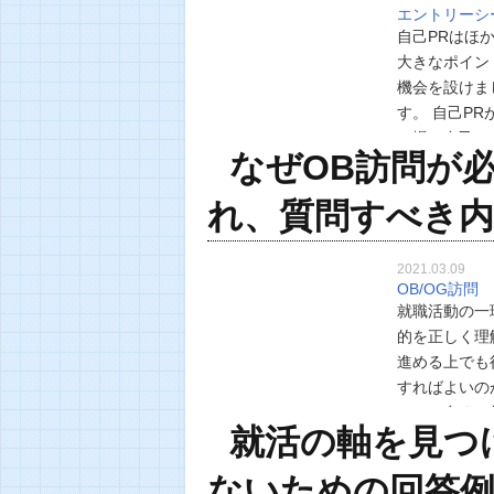
エントリーシ
自己PRはほ
大きなポイン
機会を設けま
す。 自己P
の場で自己P
なぜOB訪問が
も、企業は採
れ、質問すべき内
2021.03.09
OB/OG訪問
就職活動の一
的を正しく理
進める上でも
すればよいの
して、多くの
就活の軸を見つ
について、考
ないための回答