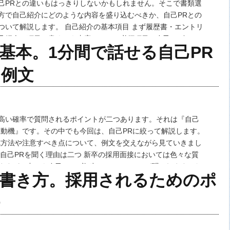
己PRとの違いもはっきりしないかもしれません。そこで書類選
方で自己紹介にどのような内容を盛り込むべきか、自己PRとの
ついて解説します。 自己紹介の基本項目 まず履歴書・エントリ
己紹介の項目に書くべき内容として、必須項目と自己アピール
基本。1分間で話せる自己PR
します。自己紹介作成の基本として、しっ…
と例文
高い確率で質問されるポイントが二つあります。それは『自己
望動機』です。その中でも今回は、自己PRに絞って解説します。
成方法や注意すべき点について、例文を交えながら見ていきまし
で自己PRを聞く理由は二つ 新卒の採用面接においては色々な質
ますが、中でも自己PRは必ずといっていいほど聞かれます。な
の書き方。採用されるためのポ
己PRをそこまで重要視しているので…