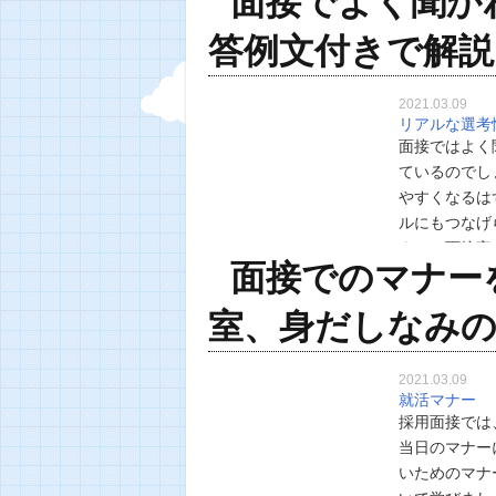
面接でよく聞か
答例文付きで解説
2021.03.09
リアルな選考
面接ではよく
ているのでし
やすくなるは
ルにもつなげ
よって面接官
面接でのマナー
回答例を見て
室、身だしなみ
2021.03.09
就活マナー
採用面接では
当日のマナー
いためのマナ