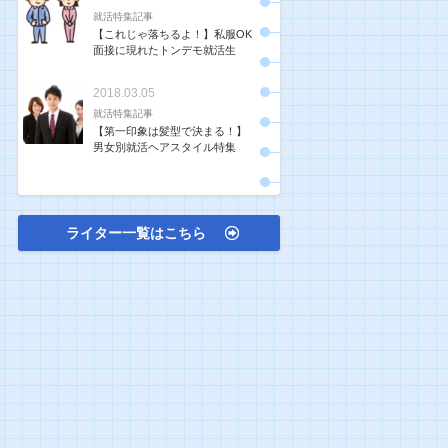
就活特集記事
【これじゃ落ちるよ！】私服OK
面接に現れたトンデモ就活生
2018.03.05
就活特集記事
【第一印象は髪型で決まる！】
男女別就活ヘアスタイル特集
ライター一覧はこちら