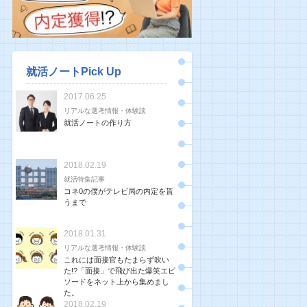
就活ノートPick Up
2017.06.25
リアルな選考情報・体験談
就活ノートの作り方
2018.02.19
就活特集記事
コネ0の僕がテレビ局の内定を貰
うまで
2018.01.31
リアルな選考情報・体験談
これには面接官もたまらず吹い
た!?「面接」で飛び出た爆笑エピ
ソードをネット上から集めまし
た。
2018.02.19