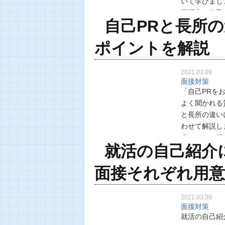
いて学びまし
業研究や自己
自己PRと長所
も重要ですが
ポイントを解説
2021.03.09
面接対策
「自己PRを
よく聞かれる
と長所の違い
わせて解説し
求められる機
就活の自己紹介
するため、自
面接それぞれ用
2021.03.09
面接対策
就活の自己紹