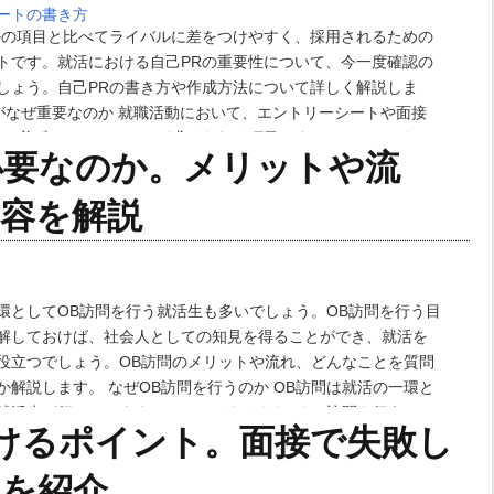
ートの書き方
かの項目と比べてライバルに差をつけやすく、採用されるための
トです。就活における自己PRの重要性について、今一度確認の
しょう。自己PRの書き方や作成方法について詳しく解説しま
Rがなぜ重要なのか 就職活動において、エントリーシートや面接
Rは必ずといっていいほど求められる項目です。このことから
必要なのか。メリットや流
用のポイントとして自己PRを重要視して…
容を解説
環としてOB訪問を行う就活生も多いでしょう。OB訪問を行う目
解しておけば、社会人としての知見を得ることができ、就活を
役立つでしょう。OB訪問のメリットや流れ、どんなことを質問
か解説します。 なぜOB訪問を行うのか OB訪問は就活の一環と
就活生が行っています。しかしそもそもなぜOB訪問を行うのか
けるポイント。面接で失敗し
えているでしょうか。なんとなく行…
例を紹介