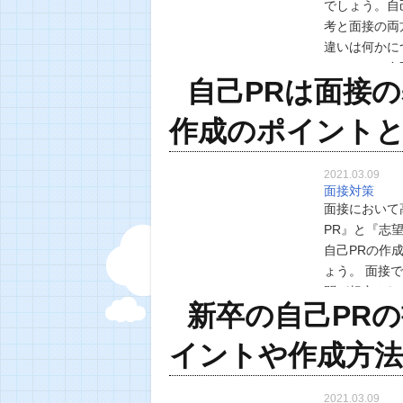
でしょう。自
考と面接の両
違いは何かに
ーシートの自
自己PRは面接の
の二つを解説
作成のポイント
2021.03.09
面接対策
面接において
PR』と『志
自己PRの作
ょう。 面接
問が想定され
新卒の自己PR
ぜ採用側は自
イントや作成方法
2021.03.09