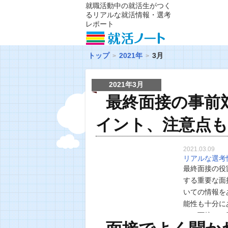
就職活動中の就活生がつく
るリアルな就活情報・選考
レポート
トップ
2021年
3月
2021年3月
最終面接の事前
イント、注意点も
2021.03.09
リアルな選考
最終面接の役
する重要な面
いての情報を
能性も十分に
での面接とは
に対する思い