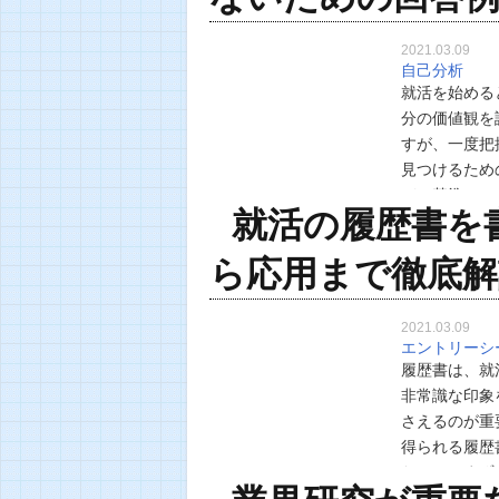
2021.03.09
自己分析
就活を始める
分の価値観を
すが、一度把
見つけるため
びの基準』の
就活の履歴書を
トなので、必
ら応用まで徹底解
2021.03.09
エントリーシ
履歴書は、就
非常識な印象
さえるのが重
得られる履歴
たって、まず
トリーシート