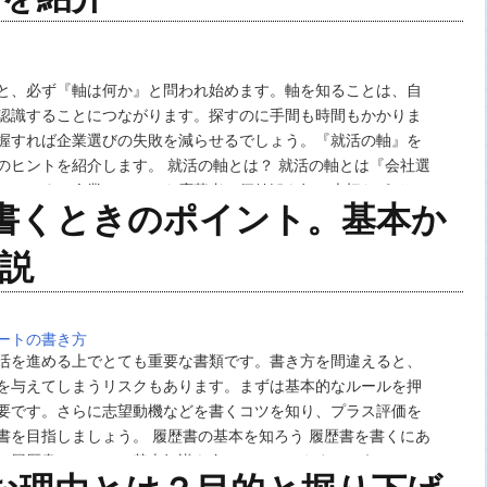
と、必ず『軸は何か』と問われ始めます。軸を知ることは、自
認識することにつながります。探すのに手間も時間もかかりま
握すれば企業選びの失敗を減らせるでしょう。『就活の軸』を
のヒントを紹介します。 就活の軸とは？ 就活の軸とは『会社選
ことです。企業にとっても応募者の価値観を知る大切なポイン
書くときのポイント。基本か
ずといっていいほど聞かれると思ってよいでし…
説
ートの書き方
活を進める上でとても重要な書類です。書き方を間違えると、
を与えてしまうリスクもあります。まずは基本的なルールを押
要です。さらに志望動機などを書くコツを知り、プラス評価を
書を目指しましょう。 履歴書の基本を知ろう 履歴書を書くにあ
は履歴書についての基本知識を身につけておきましょう。エン
との違いや、フォーマットの選び方のコツを解…