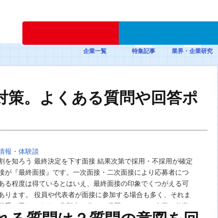
新規登録
企業一覧
特集記事
業界・企業研究
対策。よくある質問や回答ポ
情報・体験談
割を知ろう 最終決定を下す面接 結果次第で採用・不採用が確定
接が『最終面接』です。一次面接・二次面接により応募者につ
ある程度は得ているとはいえ、最終面接の印象でくつがえる可
あります。 役員や代表者が面接に参加する場合も多く、それま
勝手が異なります。書類上で分かる経歴ではなく、企業や仕事
を尋ねられる可能性も高い…