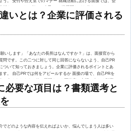
ょう。 受付や控え室でのマナー 就職活動における面接では、企
分析をしっかりと行い、自己PRや逆質問などを考えておくこと
の違いとは？企業に評価される
、マナーを軽視することはできません。 …
お願いします」「あなたの長所はなんですか？」は、面接官から
質問です。この二つに対して同じ回答にならないよう、自己PR
について知っておきましょう。企業に評価されるポイントとあ
ます。 自己PRでは何をアピールするか 面接の場で、自己PRを
会は多くあります。他の質問よりも面接官の心証に大きく影響
に必要な項目は？書類選考と
己PRが成功すればそれだけ採用の近道…
意を
介でどのような内容を伝えればよいか、悩んでしまう人は多い