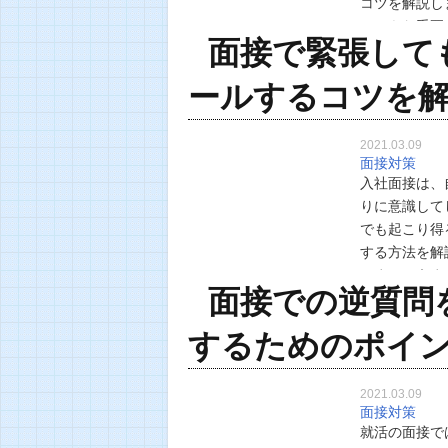
コツを解説し
ひときわ重要
面接で緊張して
担当者の心証
ールするコツを
2021.03.09
面接対策
入社面接は、
りに意識して
でも起こり得
する方法を解
しまい、うま
面接での逆質問
症で面接本番
するためのポイ
2021.03.09
面接対策
就活の面接で