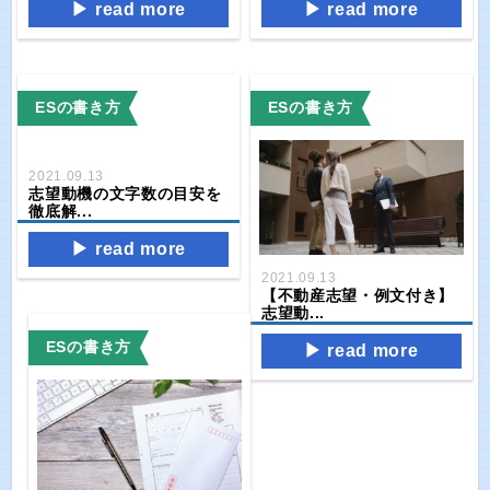
read more
read more
ESの書き方
ESの書き方
2021.09.13
志望動機の文字数の目安を
徹底解...
read more
2021.09.13
【不動産志望・例文付き】
志望動...
ESの書き方
read more