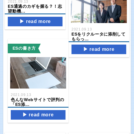
2021.09.13
ES通過のカギを握る？！志
望動機...
read more
2021.09.13
ESをリクルータに添削して
もらっ...
ESの書き方
read more
2021.09.13
色んなWebサイトで評判の
「ES添...
read more