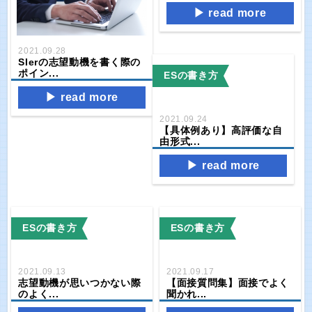
read more
2021.09.28
SIerの志望動機を書く際の
ポイン...
ESの書き方
read more
2021.09.24
【具体例あり】高評価な自
由形式...
read more
ESの書き方
ESの書き方
2021.09.13
2021.09.17
志望動機が思いつかない際
【面接質問集】面接でよく
のよく...
聞かれ...