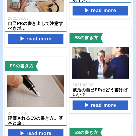
ポイン...
read more
2021.03.09
自己PRの書き出しで注意す
べきポ...
ESの書き方
read more
ESの書き方
2021.03.02
就活の自己PRはどう書けば
いい？...
read more
2021.02.18
評価されるESの書き方。基
本と企...
ESの書き方
read more