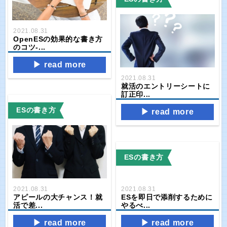
2021.08.31
OpenESの効果的な書き方
のコツ‐...
read more
2021.08.31
就活のエントリーシートに
訂正印...
ESの書き方
read more
ESの書き方
2021.08.31
2021.08.31
ESを即日で添削するために
アピールの大チャンス！就
やるべ...
活で差...
read more
read more