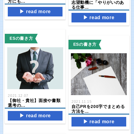
方にも...
志望動機に「やりがいのあ
る仕事...
read more
read more
ESの書き方
ESの書き方
2021.12.07
【御社・貴社】面接や書類
2021.11.15
選考の...
自己PRを200字でまとめる
方法を...
read more
read more