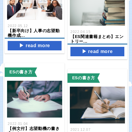
2022.05.12
【新卒向け】人事の志望動
2022.04.15
機作成...
【ES関連書籍まとめ】エン
トリー...
read more
read more
ESの書き方
ESの書き方
2022.01.04
【例文付】志望動機の書き
2021.12.07