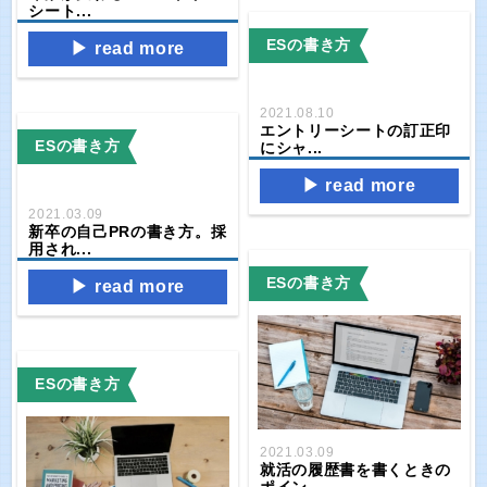
シート...
ESの書き方
read more
2021.08.10
エントリーシートの訂正印
ESの書き方
にシャ...
read more
2021.03.09
新卒の自己PRの書き方。採
用され...
ESの書き方
read more
ESの書き方
2021.03.09
就活の履歴書を書くときの