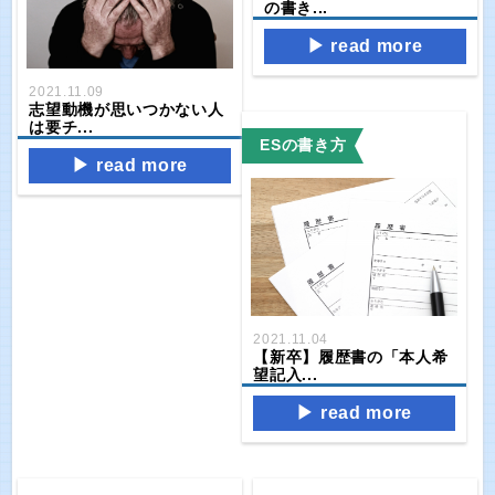
の書き...
read more
2021.11.09
志望動機が思いつかない人
は要チ...
ESの書き方
read more
2021.11.04
【新卒】履歴書の「本人希
望記入...
read more