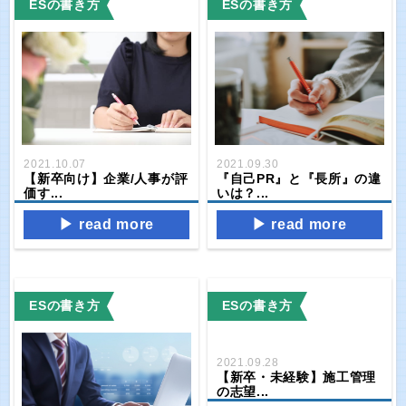
ESの書き方
ESの書き方
2021.09.30
2021.10.07
『自己PR』と『長所』の違
【新卒向け】企業/人事が評
いは？...
価す...
read more
read more
ESの書き方
ESの書き方
2021.09.28
【新卒・未経験】施工管理
の志望...