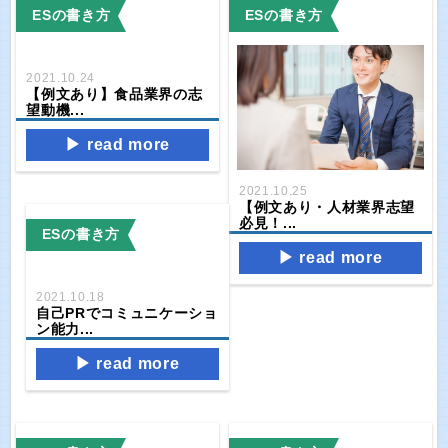
ESの書き方
ESの書き方
2021.10.24
【例文あり】食品業界の志
望動機...
read more
2021.10.25
【例文あり・人材業界志望
必見！...
ESの書き方
read more
2021.10.18
自己PRでコミュニケーショ
ン能力...
read more